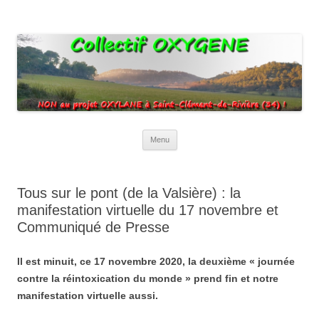
Collectif Oxygene
Non au projet Oxylane de St-Clément-de-Rivière. Oui aux terres
agricoles.
Aller
Menu
au
contenu
Tous sur le pont (de la Valsière) : la
manifestation virtuelle du 17 novembre et
Communiqué de Presse
Il est minuit, ce 17 novembre 2020, la deuxième « journée
contre la réintoxication du monde » prend fin et notre
manifestation virtuelle aussi.