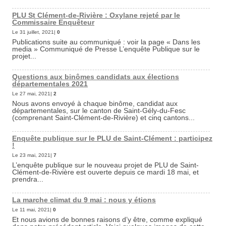
PLU St Clément-de-Rivière : Oxylane rejeté par le
Commissaire Enquêteur
Le 31 juillet, 2021|
0
Publications suite au communiqué : voir la page « Dans les
media » Communiqué de Presse L’enquête Publique sur le
projet...
Questions aux binômes candidats aux élections
départementales 2021
Le 27 mai, 2021|
2
Nous avons envoyé à chaque binôme, candidat aux
départementales, sur le canton de Saint-Gély-du-Fesc
(comprenant Saint-Clément-de-Rivière) et cinq cantons...
Enquête publique sur le PLU de Saint-Clément : participez
!
Le 23 mai, 2021|
7
L’enquête publique sur le nouveau projet de PLU de Saint-
Clément-de-Rivière est ouverte depuis ce mardi 18 mai, et
prendra...
La marche climat du 9 mai : nous y étions
Le 11 mai, 2021|
0
Et nous avions de bonnes raisons d’y être, comme expliqué