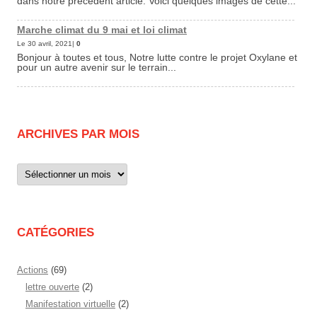
dans notre précédent article. Voici quelques images de cette...
Marche climat du 9 mai et loi climat
Le 30 avril, 2021|
0
Bonjour à toutes et tous, Notre lutte contre le projet Oxylane et
pour un autre avenir sur le terrain...
ARCHIVES PAR MOIS
Archives
par
mois
CATÉGORIES
Actions
(69)
lettre ouverte
(2)
Manifestation virtuelle
(2)