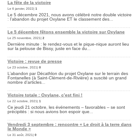
La fête de la victoire
Le 6 janvier, 2022|
1
Le 5 décembre 2021, nous avons célébré notre double victoire
: l’abandon du projet Oxylane ET le classement des...
Le 5 décembre fêtons ensemble la victoire sur Oxylane
Le 25 novembre, 2021|
2
Dernière minute : le rendez-vous et le pique-nique auront lieu
sur la pelouse de Bissy, juste en face du...
Victoire : revue de presse
Le 23 octobre, 2021|
0
L’abandon par Décathlon du projet Oxylane sur le terrain des
Fontanelles (à Saint-Clément-de-Rivière) a suscité un grand
nombre d’articles...
Victoire totale : Oxylane, c’est fini !
Le 22 octobre, 2021|
1
Ce jeudi 21 octobre, les événements – favorables – se sont
précipités : si nous avions bon espoir que...
Vendredi 3 septembre : rencontre « Le droit à la terre dans
le Monde »
Le 31 août, 2021|
0