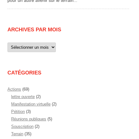
pour un autre avenir sur le terrain...
ARCHIVES PAR MOIS
Archives
par
mois
CATÉGORIES
Actions
(69)
lettre ouverte
(2)
Manifestation virtuelle
(2)
Pétition
(3)
Réunions publiques
(5)
Souscription
(2)
Terrain
(35)