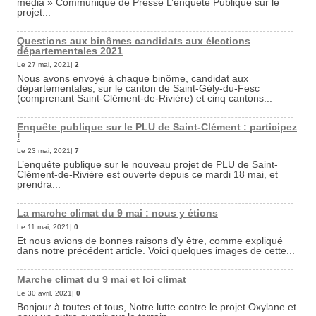
media » Communiqué de Presse L’enquête Publique sur le
projet...
Questions aux binômes candidats aux élections
départementales 2021
Le 27 mai, 2021|
2
Nous avons envoyé à chaque binôme, candidat aux
départementales, sur le canton de Saint-Gély-du-Fesc
(comprenant Saint-Clément-de-Rivière) et cinq cantons...
Enquête publique sur le PLU de Saint-Clément : participez
!
Le 23 mai, 2021|
7
L’enquête publique sur le nouveau projet de PLU de Saint-
Clément-de-Rivière est ouverte depuis ce mardi 18 mai, et
prendra...
La marche climat du 9 mai : nous y étions
Le 11 mai, 2021|
0
Et nous avions de bonnes raisons d’y être, comme expliqué
dans notre précédent article. Voici quelques images de cette...
Marche climat du 9 mai et loi climat
Le 30 avril, 2021|
0
Bonjour à toutes et tous, Notre lutte contre le projet Oxylane et