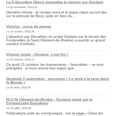
Le 5 décembre fêtons ensemble la victoire sur Oxylane
Le 25 novembre, 2021|
2
Dernière minute : le rendez-vous et le pique-nique auront lieu
sur la pelouse de Bissy, juste en face du...
Victoire : revue de presse
Le 23 octobre, 2021|
0
L’abandon par Décathlon du projet Oxylane sur le terrain des
Fontanelles (à Saint-Clément-de-Rivière) a suscité un grand
nombre d’articles...
Victoire totale : Oxylane, c’est fini !
Le 22 octobre, 2021|
1
Ce jeudi 21 octobre, les événements – favorables – se sont
précipités : si nous avions bon espoir que...
Vendredi 3 septembre : rencontre « Le droit à la terre dans
le Monde »
Le 31 août, 2021|
0
PLU St Clément-de-Rivière : Oxylane rejeté par le
Commissaire Enquêteur
Le 31 juillet, 2021|
0
Publications suite au communiqué : voir la page « Dans les