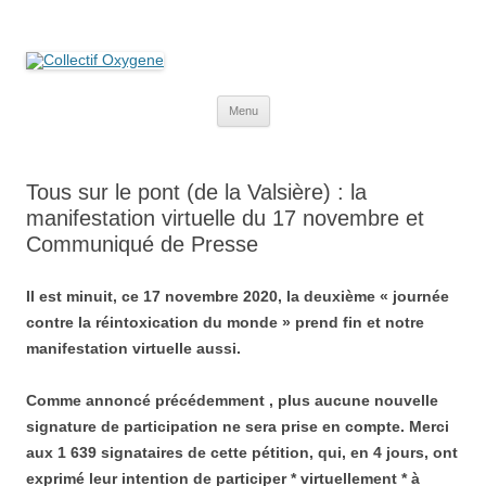
Collectif Oxygene
Non au projet Oxylane de St-Clément-de-Rivière. Oui aux terres
agricoles.
Aller
Menu
au
contenu
Tous sur le pont (de la Valsière) : la
manifestation virtuelle du 17 novembre et
Communiqué de Presse
Il est minuit, ce 17 novembre 2020, la deuxième « journée
contre la réintoxication du monde » prend fin et notre
manifestation virtuelle aussi.
Comme annoncé précédemment , plus aucune nouvelle
signature de participation ne sera prise en compte. Merci
aux 1 639 signataires de cette pétition, qui, en 4 jours, ont
exprimé leur intention de participer * virtuellement * à