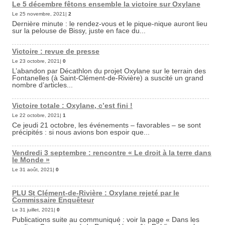
Le 5 décembre fêtons ensemble la victoire sur Oxylane
Le 25 novembre, 2021|
2
Dernière minute : le rendez-vous et le pique-nique auront lieu
sur la pelouse de Bissy, juste en face du...
Victoire : revue de presse
Le 23 octobre, 2021|
0
L’abandon par Décathlon du projet Oxylane sur le terrain des
Fontanelles (à Saint-Clément-de-Rivière) a suscité un grand
nombre d’articles...
Victoire totale : Oxylane, c’est fini !
Le 22 octobre, 2021|
1
Ce jeudi 21 octobre, les événements – favorables – se sont
précipités : si nous avions bon espoir que...
Vendredi 3 septembre : rencontre « Le droit à la terre dans
le Monde »
Le 31 août, 2021|
0
PLU St Clément-de-Rivière : Oxylane rejeté par le
Commissaire Enquêteur
Le 31 juillet, 2021|
0
Publications suite au communiqué : voir la page « Dans les