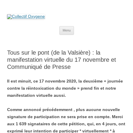
Collectif Oxygene
Non au projet Oxylane de St-Clément-de-Rivière. Oui aux terres
agricoles.
Aller
Menu
au
contenu
Tous sur le pont (de la Valsière) : la
manifestation virtuelle du 17 novembre et
Communiqué de Presse
Il est minuit, ce 17 novembre 2020, la deuxième « journée
contre la réintoxication du monde » prend fin et notre
manifestation virtuelle aussi.
Comme annoncé précédemment , plus aucune nouvelle
signature de participation ne sera prise en compte. Merci
aux 1 639 signataires de cette pétition, qui, en 4 jours, ont
exprimé leur intention de participer * virtuellement * à