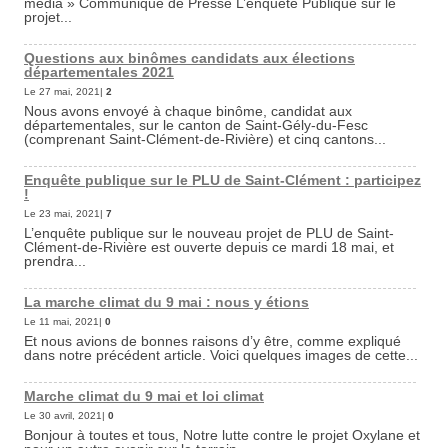
media » Communiqué de Presse L’enquête Publique sur le
projet...
Questions aux binômes candidats aux élections
départementales 2021
Le 27 mai, 2021|
2
Nous avons envoyé à chaque binôme, candidat aux
départementales, sur le canton de Saint-Gély-du-Fesc
(comprenant Saint-Clément-de-Rivière) et cinq cantons...
Enquête publique sur le PLU de Saint-Clément : participez
!
Le 23 mai, 2021|
7
L’enquête publique sur le nouveau projet de PLU de Saint-
Clément-de-Rivière est ouverte depuis ce mardi 18 mai, et
prendra...
La marche climat du 9 mai : nous y étions
Le 11 mai, 2021|
0
Et nous avions de bonnes raisons d’y être, comme expliqué
dans notre précédent article. Voici quelques images de cette...
Marche climat du 9 mai et loi climat
Le 30 avril, 2021|
0
Bonjour à toutes et tous, Notre lutte contre le projet Oxylane et