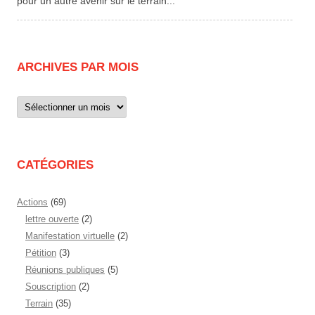
pour un autre avenir sur le terrain...
ARCHIVES PAR MOIS
Archives
par
mois
CATÉGORIES
Actions
(69)
lettre ouverte
(2)
Manifestation virtuelle
(2)
Pétition
(3)
Réunions publiques
(5)
Souscription
(2)
Terrain
(35)