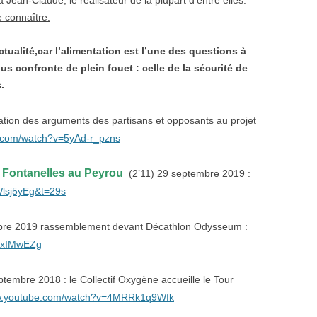
Jean-Claude, le réalisateur de la plupart d’entre elles.
e connaître.
tualité,car l’alimentation est l’une des questions à
s confronte de plein fouet : celle de la sécurité de
.
ation des arguments des partisans et opposants au projet
e.com/watch?v=5yAd-r_pzns
s Fontanelles au Peyrou
(2’11) 29 septembre 2019 :
Wlsj5yEg&t=29s
bre 2019 rassemblement devant Décathlon Odysseum :
LUxIMwEZg
ptembre 2018 : le Collectif Oxygène accueille le Tour
ww.youtube.com/watch?v=4MRRk1q9Wfk