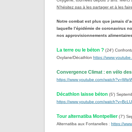
Oxygène, tournées depuis 5 ans. Merci à 
N’hésitez pas à les partager et à les fair
Notre combat est plus que jamais d’ac
laquelle l’épidémie de coronavirus nou
nos approvisionnements alimentaires
La terre ou l
e béton ?
(24′) Confront
Oxylane/Décathlon
https://www.youtub
Convergence Climat : en vélo de
https://www.youtube.com/watch?v=Wtp
Décathlon laisse béton
(5′) Septem
https://www.youtube.com/watch?v=Bc
Tour alternatiba Montpellier
(7′) Se
Alternatiba aux Fontanelles :
https://w