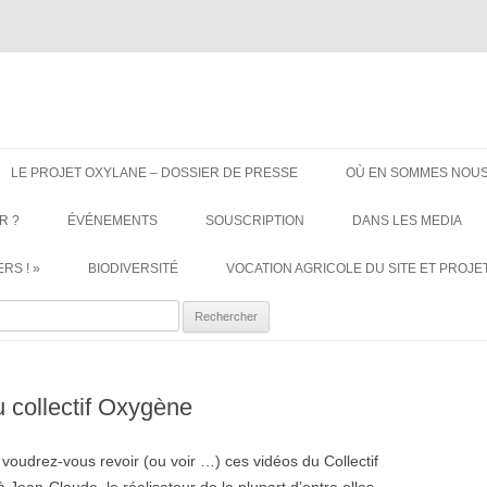
ère. Oui aux terres agricoles.
Aller
au
LE PROJET OXYLANE – DOSSIER DE PRESSE
OÙ EN SOMMES NOUS
contenu
R ?
ÉVÉNEMENTS
SOUSCRIPTION
DANS LES MEDIA
RS ! »
BIODIVERSITÉ
VOCATION AGRICOLE DU SITE ET PROJET
ercher :
u collectif Oxygène
voudrez-vous revoir (ou voir …) ces vidéos du Collectif