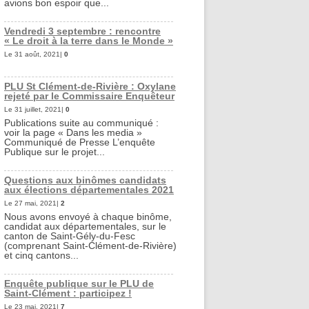
avions bon espoir que...
Vendredi 3 septembre : rencontre
« Le droit à la terre dans le Monde »
Le 31 août, 2021|
0
PLU St Clément-de-Rivière : Oxylane
rejeté par le Commissaire Enquêteur
Le 31 juillet, 2021|
0
Publications suite au communiqué :
voir la page « Dans les media »
Communiqué de Presse L’enquête
Publique sur le projet...
Questions aux binômes candidats
aux élections départementales 2021
Le 27 mai, 2021|
2
Nous avons envoyé à chaque binôme,
candidat aux départementales, sur le
canton de Saint-Gély-du-Fesc
(comprenant Saint-Clément-de-Rivière)
et cinq cantons...
Enquête publique sur le PLU de
Saint-Clément : participez !
Le 23 mai, 2021|
7