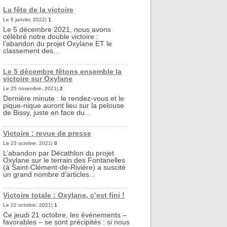
La fête de la victoire
Le 6 janvier, 2022|
1
Le 5 décembre 2021, nous avons
célébré notre double victoire :
l’abandon du projet Oxylane ET le
classement des...
Le 5 décembre fêtons ensemble la
victoire sur Oxylane
Le 25 novembre, 2021|
2
Dernière minute : le rendez-vous et le
pique-nique auront lieu sur la pelouse
de Bissy, juste en face du...
Victoire : revue de presse
Le 23 octobre, 2021|
0
L’abandon par Décathlon du projet
Oxylane sur le terrain des Fontanelles
(à Saint-Clément-de-Rivière) a suscité
un grand nombre d’articles...
Victoire totale : Oxylane, c’est fini !
Le 22 octobre, 2021|
1
Ce jeudi 21 octobre, les événements –
favorables – se sont précipités : si nous