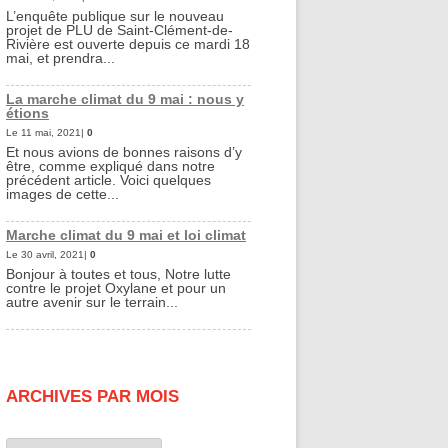
L’enquête publique sur le nouveau
projet de PLU de Saint-Clément-de-
Rivière est ouverte depuis ce mardi 18
mai, et prendra...
La marche climat du 9 mai : nous y
étions
Le 11 mai, 2021|
0
Et nous avions de bonnes raisons d’y
être, comme expliqué dans notre
précédent article. Voici quelques
images de cette...
Marche climat du 9 mai et loi climat
Le 30 avril, 2021|
0
Bonjour à toutes et tous, Notre lutte
contre le projet Oxylane et pour un
autre avenir sur le terrain...
ARCHIVES PAR MOIS
Archives