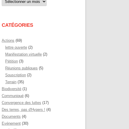
par
mois
CATÉGORIES
Actions
(69)
lettre ouverte
(2)
Manifestation virtuelle
(2)
Pétition
(3)
Réunions publiques
(5)
Souscription
(2)
Terrain
(35)
Biodiversité
(1)
Communiqué
(6)
Convergence des luttes
(17)
Des terres, pas d'Hypers !
(4)
Documents
(4)
Evénement
(30)