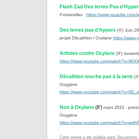
Flash Zad Des terres Pas d’Hyper
Fontanelles :
https://www.youtube.com
Des terres pas d’hypers
(4′) Juin 2
projet Décathlon / Oxylane
https://www
Artistes contre Oxylane
(9′) novemb
https://www.youtube.com/watch?v=9KjQ
Décathlon touche pas à la terre
(3′
Oxygène
https://www.youtube.com/watch?v=0D_
Non à Oxylane
(8′)
mars 2015 : premiè
Oxygène
https://www.youtube.com/watch?v=epl
Cette entrée a été publiée dans
Documents