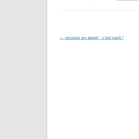
Navigation
←
recours en appel : c’est parti !
des
articles