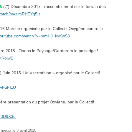
s
(7′) Décembre 2017 : rassemblement sur le terrain des
/watch?v=sjmRHTYq5is
016 Marche organisée par le Collectif Oxygène contre le
.youtube.com/watch?v=mmHJ_kyKwS8
re 2015 : Fixons le Paysage/Gardarem lo paisadge !
ftRojwE
) Juin 2015 Un « terrathlon » organisé par le Collectif
ovFuFfzU
re présentation du projet Oxylane, par le Collectif
hF3D9X3o
,
media
le
8 avril 2020
.