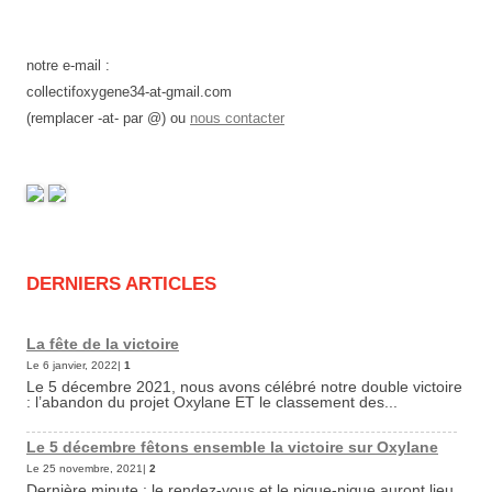
notre e-mail :
collectifoxygene34-at-gmail.com
(remplacer -at- par @) ou
nous contacter
DERNIERS ARTICLES
La fête de la victoire
Le 6 janvier, 2022|
1
Le 5 décembre 2021, nous avons célébré notre double victoire
: l’abandon du projet Oxylane ET le classement des...
Le 5 décembre fêtons ensemble la victoire sur Oxylane
Le 25 novembre, 2021|
2
Dernière minute : le rendez-vous et le pique-nique auront lieu