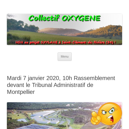
Collectif Oxygene
Non au projet Oxylane de St-Clément-de-Rivière. Oui aux terres
agricoles.
Aller
Menu
au
contenu
Mardi 7 janvier 2020, 10h Rassemblement
devant le Tribunal Administratif de
Montpellier