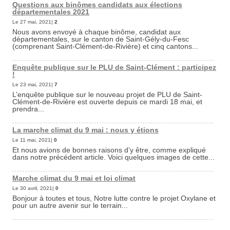
Questions aux binômes candidats aux élections
départementales 2021
Le 27 mai, 2021|
2
Nous avons envoyé à chaque binôme, candidat aux
départementales, sur le canton de Saint-Gély-du-Fesc
(comprenant Saint-Clément-de-Rivière) et cinq cantons...
Enquête publique sur le PLU de Saint-Clément : participez
!
Le 23 mai, 2021|
7
L’enquête publique sur le nouveau projet de PLU de Saint-
Clément-de-Rivière est ouverte depuis ce mardi 18 mai, et
prendra...
La marche climat du 9 mai : nous y étions
Le 11 mai, 2021|
0
Et nous avions de bonnes raisons d’y être, comme expliqué
dans notre précédent article. Voici quelques images de cette...
Marche climat du 9 mai et loi climat
Le 30 avril, 2021|
0
Bonjour à toutes et tous, Notre lutte contre le projet Oxylane et
pour un autre avenir sur le terrain...