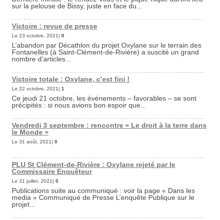
sur la pelouse de Bissy, juste en face du...
Victoire : revue de presse
Le 23 octobre, 2021|
0
L’abandon par Décathlon du projet Oxylane sur le terrain des
Fontanelles (à Saint-Clément-de-Rivière) a suscité un grand
nombre d’articles...
Victoire totale : Oxylane, c’est fini !
Le 22 octobre, 2021|
1
Ce jeudi 21 octobre, les événements – favorables – se sont
précipités : si nous avions bon espoir que...
Vendredi 3 septembre : rencontre « Le droit à la terre dans
le Monde »
Le 31 août, 2021|
0
PLU St Clément-de-Rivière : Oxylane rejeté par le
Commissaire Enquêteur
Le 31 juillet, 2021|
0
Publications suite au communiqué : voir la page « Dans les
media » Communiqué de Presse L’enquête Publique sur le
projet...