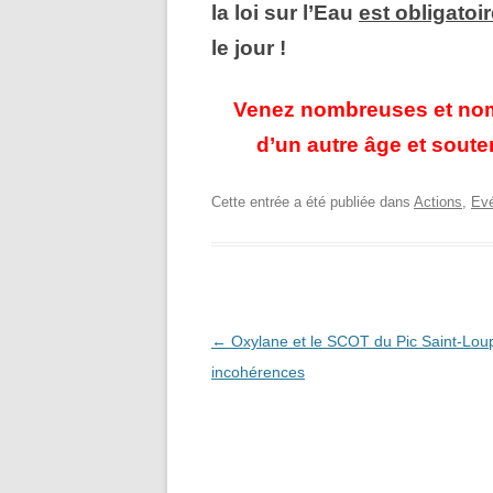
la loi sur l’Eau
est obligatoi
le jour !
Venez nombreuses et nomb
d’un autre âge et souten
Cette entrée a été publiée dans
Actions
,
Ev
Navigation
←
Oxylane et le SCOT du Pic Saint-Loup
des
incohérences
articles