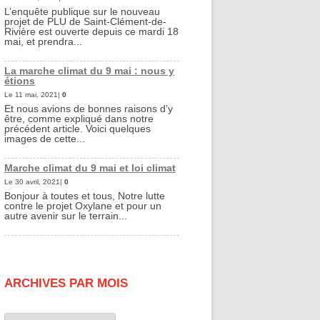
L’enquête publique sur le nouveau
projet de PLU de Saint-Clément-de-
Rivière est ouverte depuis ce mardi 18
mai, et prendra...
La marche climat du 9 mai : nous y
étions
Le 11 mai, 2021|
0
Et nous avions de bonnes raisons d’y
être, comme expliqué dans notre
précédent article. Voici quelques
images de cette...
Marche climat du 9 mai et loi climat
Le 30 avril, 2021|
0
Bonjour à toutes et tous, Notre lutte
contre le projet Oxylane et pour un
autre avenir sur le terrain...
ARCHIVES PAR MOIS
Archives