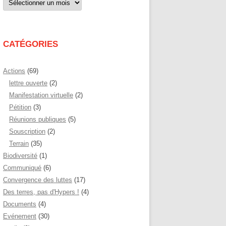
par
mois
CATÉGORIES
Actions
(69)
lettre ouverte
(2)
Manifestation virtuelle
(2)
Pétition
(3)
Réunions publiques
(5)
Souscription
(2)
Terrain
(35)
Biodiversité
(1)
Communiqué
(6)
Convergence des luttes
(17)
Des terres, pas d'Hypers !
(4)
Documents
(4)
Evénement
(30)