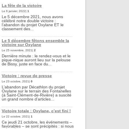
La fête de la victoire
Le 6 janvier, 2022|
1
Le 5 décembre 2021, nous avons
célébré notre double victoire :
l’abandon du projet Oxylane ET le
classement des...
Le 5 décembre fêtons ensemble la
victoire sur Oxylane
Le 25 novembre, 2021|
2
Dernière minute : le rendez-vous et le
pique-nique auront lieu sur la pelouse
de Bissy, juste en face du...
Victoire : revue de presse
Le 23 octobre, 2021|
0
L’abandon par Décathlon du projet
Oxylane sur le terrain des Fontanelles
(à Saint-Clément-de-Rivière) a suscité
un grand nombre d’articles...
Victoire totale : Oxylane, c’est fini !
Le 22 octobre, 2021|
1
Ce jeudi 21 octobre, les événements –
favorables – se sont précipités : si nous