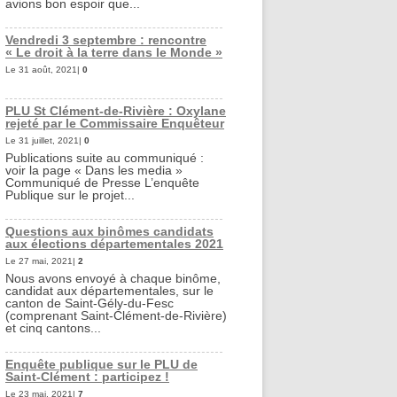
avions bon espoir que...
Vendredi 3 septembre : rencontre
« Le droit à la terre dans le Monde »
Le 31 août, 2021|
0
PLU St Clément-de-Rivière : Oxylane
rejeté par le Commissaire Enquêteur
Le 31 juillet, 2021|
0
Publications suite au communiqué :
voir la page « Dans les media »
Communiqué de Presse L’enquête
Publique sur le projet...
Questions aux binômes candidats
aux élections départementales 2021
Le 27 mai, 2021|
2
Nous avons envoyé à chaque binôme,
candidat aux départementales, sur le
canton de Saint-Gély-du-Fesc
(comprenant Saint-Clément-de-Rivière)
et cinq cantons...
Enquête publique sur le PLU de
Saint-Clément : participez !
Le 23 mai, 2021|
7