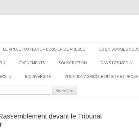
ère. Oui aux terres agricoles.
Aller
au
LE PROJET OXYLANE – DOSSIER DE PRESSE
OÙ EN SOMMES NOUS
contenu
R ?
ÉVÉNEMENTS
SOUSCRIPTION
DANS LES MEDIA
RS ! »
BIODIVERSITÉ
VOCATION AGRICOLE DU SITE ET PROJET
ercher :
 Rassemblement devant le Tribunal
r