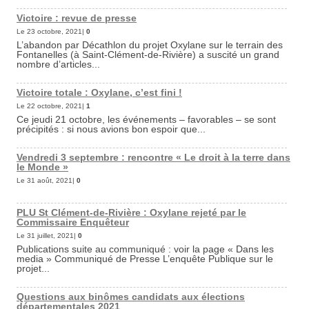
Victoire : revue de presse
Le 23 octobre, 2021|
0
L’abandon par Décathlon du projet Oxylane sur le terrain des
Fontanelles (à Saint-Clément-de-Rivière) a suscité un grand
nombre d’articles...
Victoire totale : Oxylane, c’est fini !
Le 22 octobre, 2021|
1
Ce jeudi 21 octobre, les événements – favorables – se sont
précipités : si nous avions bon espoir que...
Vendredi 3 septembre : rencontre « Le droit à la terre dans
le Monde »
Le 31 août, 2021|
0
PLU St Clément-de-Rivière : Oxylane rejeté par le
Commissaire Enquêteur
Le 31 juillet, 2021|
0
Publications suite au communiqué : voir la page « Dans les
media » Communiqué de Presse L’enquête Publique sur le
projet...
Questions aux binômes candidats aux élections
départementales 2021