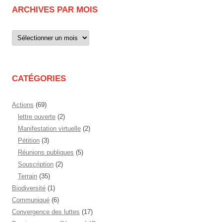
ARCHIVES PAR MOIS
Archives
par
mois
CATÉGORIES
Actions
(69)
lettre ouverte
(2)
Manifestation virtuelle
(2)
Pétition
(3)
Réunions publiques
(5)
Souscription
(2)
Terrain
(35)
Biodiversité
(1)
Communiqué
(6)
Convergence des luttes
(17)