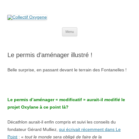
Collectif Oxygene
Non au projet Oxylane de St-Clément-de-Rivière. Oui aux terres
agricoles.
Aller
Menu
au
contenu
Le permis d’aménager illustré !
Belle surprise, en passant devant le terrain des Fontanelles !
Le permis d’aménager « modificatif » aurait-il
modifié
le
projet Oxylane à ce point là?
Décathlon aurait-il enfin compris et suivi les conseils du
fondateur Gérard Mulliez,
qui écrivait récemment dans Le
Point
: «
tout le monde sera obligé de faire de la