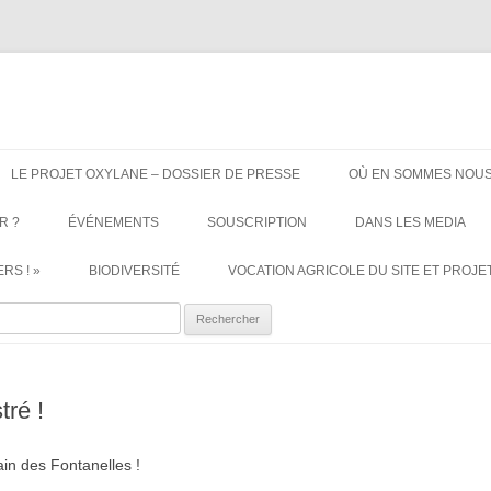
ère. Oui aux terres agricoles.
Aller
au
LE PROJET OXYLANE – DOSSIER DE PRESSE
OÙ EN SOMMES NOUS
contenu
R ?
ÉVÉNEMENTS
SOUSCRIPTION
DANS LES MEDIA
RS ! »
BIODIVERSITÉ
VOCATION AGRICOLE DU SITE ET PROJET
ercher :
tré !
ain des Fontanelles !