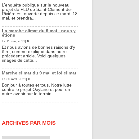
L’enquête publique sur le nouveau
projet de PLU de Saint-Clément-de-
Rivière est ouverte depuis ce mardi 18
mai, et prendra...
La marche climat du 9 mai : nous y
étions
Le 11 mai, 2021|
0
Et nous avions de bonnes raisons d’y
être, comme expliqué dans notre
précédent article. Voici quelques
images de cette...
Marche climat du 9 mai et loi climat
Le 30 avril, 2021|
0
Bonjour à toutes et tous, Notre lutte
contre le projet Oxylane et pour un
autre avenir sur le terrain...
ARCHIVES PAR MOIS
Archives