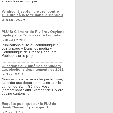
avions bon espoir que...
Vendredi 3 septembre : rencontre
« Le droit à la terre dans le Monde »
Le 31 août, 2021|
0
PLU St Clément-de-Rivière : Oxylane
rejeté par le Commissaire Enquêteur
Le 31 juillet, 2021|
0
Publications suite au communiqué :
voir la page « Dans les media »
Communiqué de Presse L’enquête
Publique sur le projet...
Questions aux binômes candidats
aux élections départementales 2021
Le 27 mai, 2021|
2
Nous avons envoyé à chaque binôme,
candidat aux départementales, sur le
canton de Saint-Gély-du-Fesc
(comprenant Saint-Clément-de-Rivière)
et cinq cantons...
Enquête publique sur le PLU de
Saint-Clément : participez !
Le 23 mai, 2021|
7