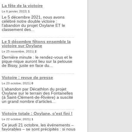
La fête de la victoire
Le 6 janvier, 2022|
1
Le 5 décembre 2021, nous avons
célébré notre double victoire :
l’abandon du projet Oxylane ET le
classement des...
Le 5 décembre fêtons ensemble la
victoire sur Oxylane
Le 25 novembre, 2021|
2
Dernière minute : le rendez-vous et le
pique-nique auront lieu sur la pelouse
de Bissy, juste en face du...
Victoire : revue de presse
Le 23 octobre, 2021|
0
L’abandon par Décathlon du projet
Oxylane sur le terrain des Fontanelles
(à Saint-Clément-de-Rivière) a suscité
un grand nombre d’articles...
Victoire totale : Oxylane, c’est fini !
Le 22 octobre, 2021|
1
Ce jeudi 21 octobre, les événements –
favorables – se sont précipités : si nous