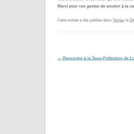
Merci pour ces gestse de soutien à la cau
Cette entrée a été publiée dans
Terrain
le
24
Navigation
←
Rencontre à la Sous-Préfecture de L
des
articles