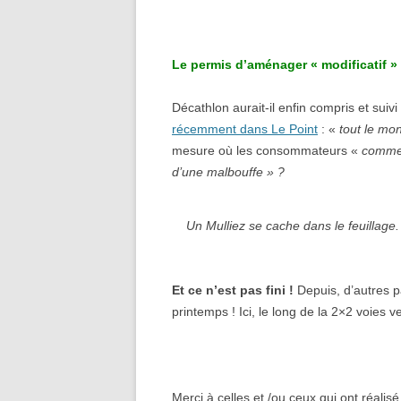
Le permis d’aménager « modificatif » 
Décathlon aurait-il enfin compris et suiv
récemment dans Le Point
: «
tout le mo
mesure où les consommateurs «
commen
d’une malbouffe » ?
Un Mulliez se cache dans le feuillage. 
Et ce n’est pas fini !
Depuis, d’autres pa
printemps ! Ici, le long de la 2×2 voies 
Merci à celles et /ou ceux qui ont réali