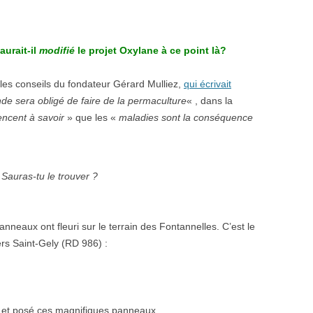
aurait-il
modifié
le projet Oxylane à ce point là?
i les conseils du fondateur Gérard Mulliez,
qui écrivait
nde sera obligé de faire de la permaculture
« , dans la
cent à savoir
» que les «
maladies sont la conséquence
Sauras-tu le trouver ?
nneaux ont fleuri sur le terrain des Fontannelles. C’est le
vers Saint-Gely (RD 986) :
sé et posé ces magnifiques panneaux.