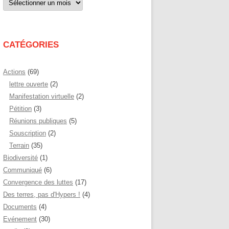
par
mois
CATÉGORIES
Actions
(69)
lettre ouverte
(2)
Manifestation virtuelle
(2)
Pétition
(3)
Réunions publiques
(5)
Souscription
(2)
Terrain
(35)
Biodiversité
(1)
Communiqué
(6)
Convergence des luttes
(17)
Des terres, pas d'Hypers !
(4)
Documents
(4)
Evénement
(30)