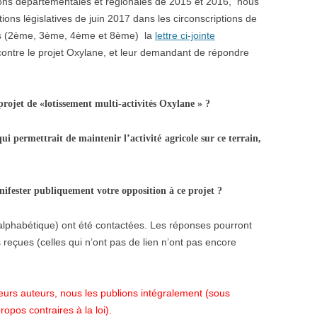
ions départementales et régionales de 2015 et 2016, nous
ons législatives de juin 2017 dans les circonscriptions de
les (2ème, 3ème, 4ème et 8ème) la
lettre ci-jointe
contre le projet Oxylane, et leur demandant de répondre
projet de «lotissement multi-activités Oxylane » ?
ui permettrait de maintenir l’activité agricole sur ce terrain,
anifester publiquement votre opposition à ce projet ?
 alphabétique) ont été contactées. Les réponses pourront
reçues (celles qui n’ont pas de lien n’ont pas encore
urs auteurs, nous les publions intégralement (sous
opos contraires à la loi).