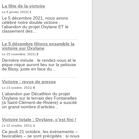
La fête de la victoire
Le 6 janvier, 2022|
1
Le 5 décembre 2021, nous avons
célébré notre double victoire :
l’abandon du projet Oxylane ET le
classement des...
Le 5 décembre fêtons ensemble la
victoire sur Oxylane
Le 25 novembre, 2021|
2
Dernière minute : le rendez-vous et le
pique-nique auront lieu sur la pelouse
de Bissy, juste en face du...
Victoire : revue de presse
Le 23 octobre, 2021|
0
L’abandon par Décathlon du projet
Oxylane sur le terrain des Fontanelles
(à Saint-Clément-de-Rivière) a suscité
un grand nombre d’articles...
Victoire totale : Oxylane, c’est fini !
Le 22 octobre, 2021|
1
Ce jeudi 21 octobre, les événements –
favorables – se sont précipités : si nous