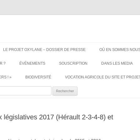
ère. Oui aux terres agricoles.
Aller
au
LE PROJET OXYLANE – DOSSIER DE PRESSE
OÙ EN SOMMES NOUS
contenu
R ?
ÉVÉNEMENTS
SOUSCRIPTION
DANS LES MEDIA
RS ! »
BIODIVERSITÉ
VOCATION AGRICOLE DU SITE ET PROJET
ercher :
 législatives 2017 (Hérault 2-3-4-8) et