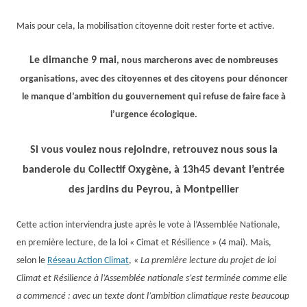
Mais pour cela, la mobilisation citoyenne doit rester forte et active.
Le
dimanche
9 mai
, nous march
erons avec de nombreuses
organisations,
avec des
citoyennes et
des
citoyens
pour dénoncer
le manque d’ambition du gouvernement qui refuse de faire face à
l’urgence écologique.
Si vous voulez nous rejoindre, retrouvez nous sous la
banderole du Collectif Oxygène, à 1
3
h
45
devant l’entrée
des jardins du Peyrou, à Montpellier
Cette action interviendra juste après le vote à l’Assemblée Nationale,
en première lecture, de la loi « Cimat et Résilience »
(4 mai)
.
Mais,
s
e
lon le
Réseau Action Climat
, «
La première lecture du projet de loi
Climat et Résilience à l’Assemblée nationale s’est terminée comme elle
a commencé : avec un texte dont l’ambition climatique reste beaucoup