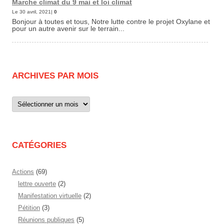
Marche climat du 9 mai et loi climat
Le 30 avril, 2021|
0
Bonjour à toutes et tous, Notre lutte contre le projet Oxylane et
pour un autre avenir sur le terrain...
ARCHIVES PAR MOIS
Archives
par
mois
CATÉGORIES
Actions
(69)
lettre ouverte
(2)
Manifestation virtuelle
(2)
Pétition
(3)
Réunions publiques
(5)