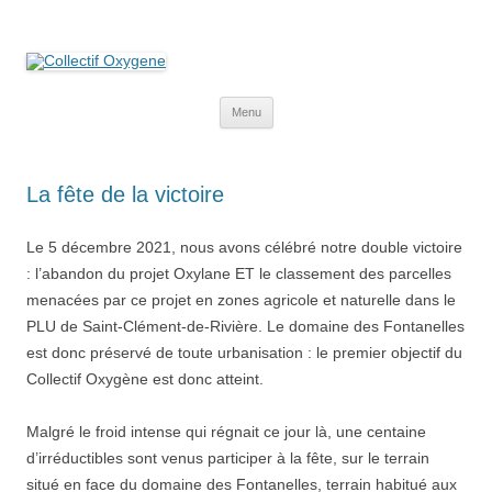
Collectif Oxygene
Non au projet Oxylane de St-Clément-de-Rivière. Oui aux terres
agricoles.
Aller
Menu
au
contenu
La fête de la victoire
Le 5 décembre 2021, nous avons célébré notre double victoire
: l’abandon du projet Oxylane ET le classement des parcelles
menacées par ce projet en zones agricole et naturelle dans le
PLU de Saint-Clément-de-Rivière. Le domaine des Fontanelles
est donc préservé de toute urbanisation : le premier objectif du
Collectif Oxygène est donc atteint.
Malgré le froid intense qui régnait ce jour là, une centaine
d’irréductibles sont venus participer à la fête, sur le terrain
situé en face du domaine des Fontanelles, terrain habitué aux