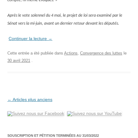
compte, ni même évoqués. »
Après l
e vote solennel
du
4 mai,
le projet de loi
sera examiné par le
Sénat vers la mi-juin, avant un dernier retour devant les députés.
Continuer la lecture
→
Cette entrée a été publiée dans
Actions
,
Convergence des luttes
le
30 avril 2021
.
Navigation
←
Articles plus anciens
des
articles
SOUSCRIPTION ET PÉTITION TERMINÉES AU 31/03/2022