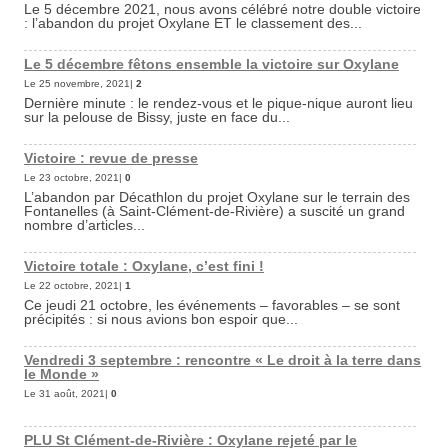
Le 5 décembre 2021, nous avons célébré notre double victoire
: l’abandon du projet Oxylane ET le classement des...
Le 5 décembre fêtons ensemble la victoire sur Oxylane
Le 25 novembre, 2021|
2
Dernière minute : le rendez-vous et le pique-nique auront lieu
sur la pelouse de Bissy, juste en face du...
Victoire : revue de presse
Le 23 octobre, 2021|
0
L’abandon par Décathlon du projet Oxylane sur le terrain des
Fontanelles (à Saint-Clément-de-Rivière) a suscité un grand
nombre d’articles...
Victoire totale : Oxylane, c’est fini !
Le 22 octobre, 2021|
1
Ce jeudi 21 octobre, les événements – favorables – se sont
précipités : si nous avions bon espoir que...
Vendredi 3 septembre : rencontre « Le droit à la terre dans
le Monde »
Le 31 août, 2021|
0
PLU St Clément-de-Rivière : Oxylane rejeté par le