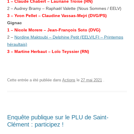
1 – Claude Chabert – Lauriane Troise (RN)
2 – Audrey Bramy – Raphaël Valette (Nous Sommes / EELV)
3 –
Yvon Pellet – Claudine Vassas-Mejri
(DVG/PS)
Gignac
1 –
Nicole Morere – Jean-François Soto
(DVG)
2 –
Nordine Maktoubi – Delphine Petit (EELV/LFI – Printemps
héraultais)
3 – Martine Herbaut – Loïc Teyssier (RN)
Cette entrée a été publiée dans
Actions
le
27 mai 2021
.
Enquête publique sur le PLU de Saint-
Clément : participez !