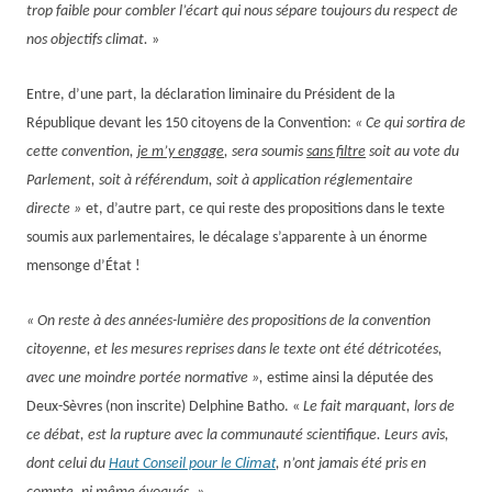
trop faible pour combler l’écart qui nous sépare toujours du respect de
nos objectifs climat.
»
E
ntre,
d’une part,
la déclaration liminaire du Président de la
République devant
les 150 citoyens de la Convention
:
« Ce qui sortira de
cette convention,
je m’y engage
, sera soumis
sans filtre
soit au vote du
Parlement, soit à référendum, soit à application réglementaire
directe »
et,
d’autre part,
ce qui reste
des propositions
dans le texte
soumis aux parlementaire
s,
le décalage
s’apparente à un énorme
mensonge d’État !
« On reste à des années-lumière des propositions de la convention
citoyenne, et les mesures reprises dans le texte ont été détricotées,
avec une moindre portée normative »,
estime ainsi la députée des
Deux-Sèvres (non inscrite) Delphine Batho. «
Le fait marquant, lors de
ce débat, est la rupture avec la communauté scientifique. Leurs
avis,
limat
dont celui du
Haut Conseil pour le
C
, n’ont jamais été pris en