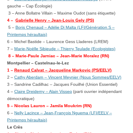
gauche – Cap Écologie)
3 – Anne Bollatre Villain – Maxime Oudot
(sans étiquette)
4 –
Gabrielle Henry – Jean-Louis Gely (PS)
5 –
Boris Chenaud – Adélie Di Malta (LFI/Génération.S –
Printemps héraultais)
6 – Michel Bastide – Laurence Gess Lladeres (LREM)
7 –
Marie-Noëlle Sibieude – Thierry Teulade (Ecologistes)
8 – Marie-Paule Jarniac – Jean-Marie Moralez (RN)
Montpellier – Castelnau-le-Lez
1 –
Renaud Calvat
– Jacqueline Markovic (PS/EELV)
2 –
Cathy Aberdam – Vincent Meynier (Nous Sommes/EELV)
3 – Sandrine Cadilhac – Jacques Fouilhé
(Union Essentiel)
4 –
Claire Dreidemy – Alain Visseq
(parti ouvrier indépendant
démocratique)
5 – Nicolas Lauron – Jamila Moukrim (RN)
6 –
Nelly Lacince – Jean-François Nguema (LFI/EELV –
Printemps héraultais)
Le Crès