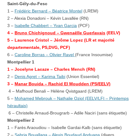
Saint-Gély-du-Fesc
1 –
Frédéric Bernard – Béatrice Montel
(LREM)
2 – Alexia Donadoni – Kévin Lavallée (RN)
3 –
Isabelle Chabbert – Yvan Garcia
(PCF)
4 –
Bruno Chichignoud – Gwenaëlle Guerlavais
(EELV)
5 –
Laurence Cristol
– Jérôme Lopez (LR
et majorité
departementale, PS,DVG, PCF)
6 –
Caroline Borras – Olivier Ravel
(France Insoumise)
Montpellier 1
1 – Jocelyne Lacaze – Charles Mench (RN)
2 –
Denis Agret – Karima Taibi
(Union Essentiel)
3 –
Manar Bouida – Rachid El Moudden (PS/EELV)
4 – Mafhoud Benali – Hélène Qvistgaard (LREM)
5 –
Mohamed Mebrouk – Nathalie Oziol (EELV/LFI – Printemps
héraultais)
6 – Christelle Arnaud-Brougrarb – Adile Naciri
(sans étiquette)
Montpellier 2
1 – Farès Araoudiou – Isabelle Gardai-Kalb
(sans étiquette)
2 –
Sabria Bouallaga – Alexis Boudaud Anduaga
(divers