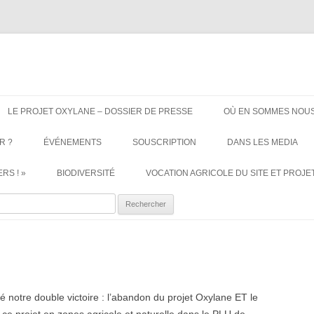
ère. Oui aux terres agricoles.
Aller
au
LE PROJET OXYLANE – DOSSIER DE PRESSE
OÙ EN SOMMES NOUS
contenu
R ?
ÉVÉNEMENTS
SOUSCRIPTION
DANS LES MEDIA
RS ! »
BIODIVERSITÉ
VOCATION AGRICOLE DU SITE ET PROJET
ercher :
notre double victoire : l’abandon du projet Oxylane ET le