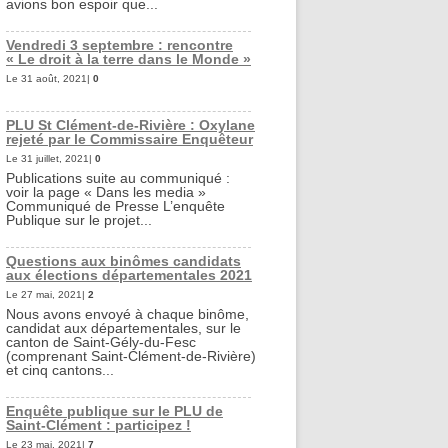
avions bon espoir que...
Vendredi 3 septembre : rencontre
« Le droit à la terre dans le Monde »
Le 31 août, 2021|
0
PLU St Clément-de-Rivière : Oxylane
rejeté par le Commissaire Enquêteur
Le 31 juillet, 2021|
0
Publications suite au communiqué :
voir la page « Dans les media »
Communiqué de Presse L’enquête
Publique sur le projet...
Questions aux binômes candidats
aux élections départementales 2021
Le 27 mai, 2021|
2
Nous avons envoyé à chaque binôme,
candidat aux départementales, sur le
canton de Saint-Gély-du-Fesc
(comprenant Saint-Clément-de-Rivière)
et cinq cantons...
Enquête publique sur le PLU de
Saint-Clément : participez !
Le 23 mai, 2021|
7