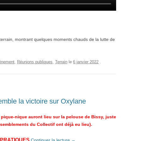
terrain, montrant quelques moments chauds de la lutte de
énement
,
Réunions publiques
,
Terrain
le
6 janvier 2022
.
mble la victoire sur Oxylane
 pique-nique auront lieu sur la pelouse de Bissy, juste
ssemblements du Collectif ont déjà eu lieu).
 PRATIQUES
Continuer la lecture
→