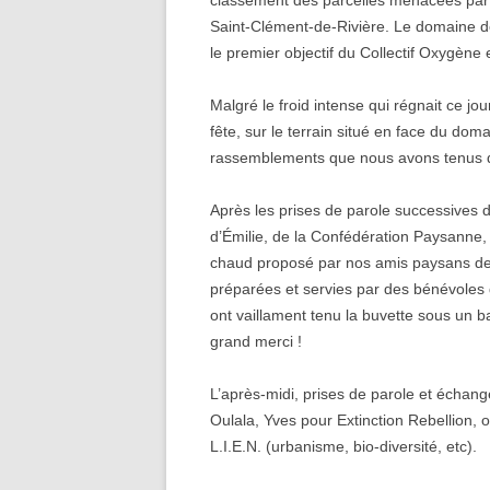
classement des parcelles menacées par c
Saint-Clément-de-Rivière. Le domaine de
le premier objectif du Collectif Oxygène e
Malgré le froid intense qui régnait ce jou
fête, sur le terrain situé en face du do
rassemblements que nous avons tenus d
Après les prises de parole successives d
d’Émilie, de la Confédération Paysanne,
chaud proposé par nos amis paysans de 
préparées et servies par des bénévoles q
ont vaillament tenu la buvette sous un b
grand merci !
L’après-midi, prises de parole et échange
Oulala, Yves pour Extinction Rebellion, où
L.I.E.N. (urbanisme, bio-diversité, etc).