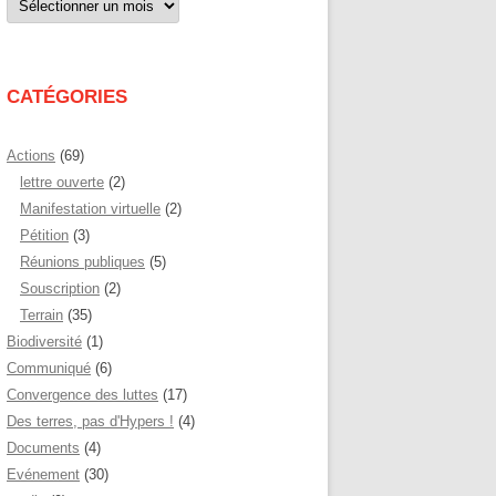
par
mois
CATÉGORIES
Actions
(69)
lettre ouverte
(2)
Manifestation virtuelle
(2)
Pétition
(3)
Réunions publiques
(5)
Souscription
(2)
Terrain
(35)
Biodiversité
(1)
Communiqué
(6)
Convergence des luttes
(17)
Des terres, pas d'Hypers !
(4)
Documents
(4)
Evénement
(30)