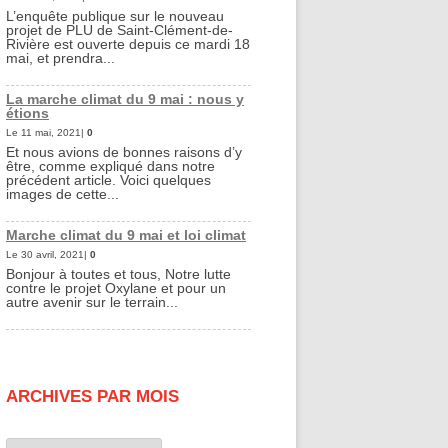
L’enquête publique sur le nouveau
projet de PLU de Saint-Clément-de-
Rivière est ouverte depuis ce mardi 18
mai, et prendra...
La marche climat du 9 mai : nous y
étions
Le 11 mai, 2021|
0
Et nous avions de bonnes raisons d’y
être, comme expliqué dans notre
précédent article. Voici quelques
images de cette...
Marche climat du 9 mai et loi climat
Le 30 avril, 2021|
0
Bonjour à toutes et tous, Notre lutte
contre le projet Oxylane et pour un
autre avenir sur le terrain...
ARCHIVES PAR MOIS
Archives