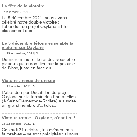
La fête de la victoire
Le 6 janvier, 2022|
1
Le 5 décembre 2021, nous avons
célébré notre double victoire :
l’abandon du projet Oxylane ET le
classement des...
Le 5 décembre fêtons ensemble la
victoire sur Oxylane
Le 25 novembre, 2021|
2
Dernière minute : le rendez-vous et le
pique-nique auront lieu sur la pelouse
de Bissy, juste en face du...
Victoire : revue de presse
Le 23 octobre, 2021|
0
L’abandon par Décathlon du projet
Oxylane sur le terrain des Fontanelles
(à Saint-Clément-de-Rivière) a suscité
un grand nombre d’articles...
Victoire totale : Oxylane, c’est fini !
Le 22 octobre, 2021|
1
Ce jeudi 21 octobre, les événements –
favorables – se sont précipités : si nous