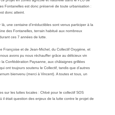
e projet en zones agricole et naturelle dans le PLU de
s Fontanelles est donc préservé de toute urbanisation :
st donc atteint.
r là, une centaine d’irréductibles sont venus participer à la
maine des Fontanelles, terrain habitué aux nombreux
urant ces 7 années de lutte.
e Françoise et de Jean-Michel, du Collectif Oxygène, et
 nous avons pu nous réchauffer grâce au délicieux vin
la Confédération Paysanne, aux châtaignes grillées
ui ont toujours soutenu le Collectif, tandis que d’autres
arnum bienvenu (merci à Vincent). A toutes et tous, un
s sur les luttes locales : Chloé pour le collectif SOS
 il était question des enjeux de la lutte contre le projet de