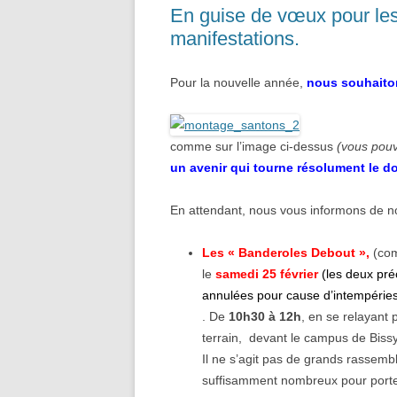
En guise de vœux pour les
manifestations.
Pour la nouvelle année,
nous souhaiton
comme sur l’image ci-dessus
(vous pouv
un avenir qui tourne résolument le d
En attendant, nous vous informons de no
Les « Banderoles Debout »,
(com
le
samedi
25 février
(les deux pr
annulées pour cause d’intempérie
. De
1
0h30 à
1
2h
, en se relayant
terrain, devant le campus de Bissy
Il ne s’agit pas de grands rassem
suffisamment nombreux pour porte