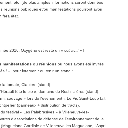
nement, etc (de plus amples informations seront données
res réunions publiques et/ou manifestations pourront avoir
n fera état.
 année 2016, Oxygène est resté un «
coll’actif
» !
s manifestations ou réunions
où nous avons été invités
 ! – pour intervenir ou tenir un stand :
 la tomate, Clapiers (stand)
érault fête le bio », domaine de Restinclières (stand).
on « sauvage » lors de l’événement « Le Pic Saint-Loup fait
tpellier (panneaux + distribution de tracts).
du festival « Les Palabrasives » à Villeneuve-les-
ontres d’associations de défense de l’environnement de la
r (Maguelone Gardiole de Villeneuve les Maguelone, l’Aspri