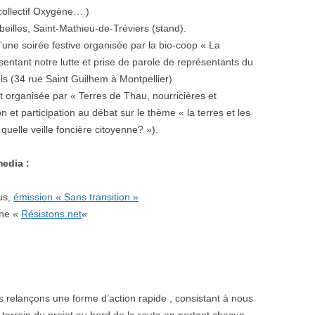
collectif Oxygène….)
illes, Saint-Mathieu-de-Tréviers (stand).
’une soirée festive organisée par la bio-coop « La
sentant notre lutte et prise de parole de représentants du
ls (34 rue Saint Guilhem à Montpellier)
 organisée par « Terres de Thau, nourricières et
n et participation au débat sur le thème « la terres et les
quelle veille foncière citoyenne? »).
edia :
us,
émission « Sans transition »
gne «
Résistons.net
«
s relançons une forme d’action rapide , consistant à nous