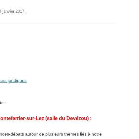
4 janvier 2017
.
urs juridiques
te :
Monteferrier-sur-Lez
(salle du Devézou) :
ces-débats autour de plusieurs thèmes liés à notre