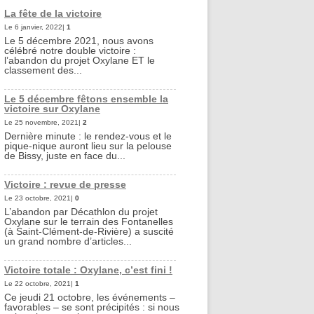
La fête de la victoire
Le 6 janvier, 2022|
1
Le 5 décembre 2021, nous avons
célébré notre double victoire :
l’abandon du projet Oxylane ET le
classement des...
Le 5 décembre fêtons ensemble la
victoire sur Oxylane
Le 25 novembre, 2021|
2
Dernière minute : le rendez-vous et le
pique-nique auront lieu sur la pelouse
de Bissy, juste en face du...
Victoire : revue de presse
Le 23 octobre, 2021|
0
L’abandon par Décathlon du projet
Oxylane sur le terrain des Fontanelles
(à Saint-Clément-de-Rivière) a suscité
un grand nombre d’articles...
Victoire totale : Oxylane, c’est fini !
Le 22 octobre, 2021|
1
Ce jeudi 21 octobre, les événements –
favorables – se sont précipités : si nous