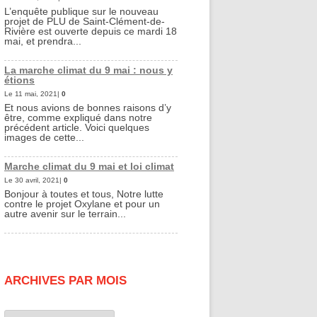
L’enquête publique sur le nouveau
projet de PLU de Saint-Clément-de-
Rivière est ouverte depuis ce mardi 18
mai, et prendra...
La marche climat du 9 mai : nous y
étions
Le 11 mai, 2021|
0
Et nous avions de bonnes raisons d’y
être, comme expliqué dans notre
précédent article. Voici quelques
images de cette...
Marche climat du 9 mai et loi climat
Le 30 avril, 2021|
0
Bonjour à toutes et tous, Notre lutte
contre le projet Oxylane et pour un
autre avenir sur le terrain...
ARCHIVES PAR MOIS
Archives