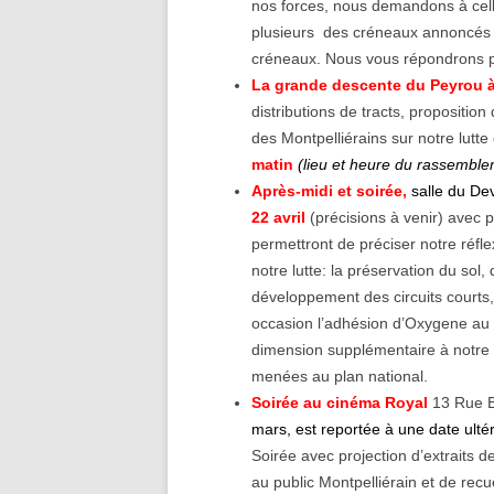
nos forces, nous demandons à celle
plusieurs des créneaux annoncés 
créneaux. Nous vous répondrons p
La grande descente du Peyrou 
distributions de tracts, propositio
des Montpelliérains sur notre lutte
matin
(lieu et heure du rassemble
Après-midi et soirée,
salle du D
22 avril
(précisions à venir) avec p
permettront de préciser notre réfle
notre lutte: la préservation du sol, 
développement des circuits courts
occasion l’adhésion d’Oxygene au c
dimension supplémentaire à notre a
menées au plan national.
Soirée au cinéma Royal
13 Rue B
mars, est reportée à une date ultér
Soirée avec projection d’extraits de 
au public Montpelliérain et de recue