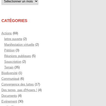
par
mois
CATÉGORIES
Actions
(69)
lettre ouverte
(2)
Manifestation virtuelle
(2)
Pétition
(3)
Réunions publiques
(5)
Souscription
(2)
Terrain
(35)
Biodiversité
(1)
Communiqué
(6)
Convergence des luttes
(17)
Des terres, pas d'Hypers !
(4)
Documents
(4)
Evénement
(30)