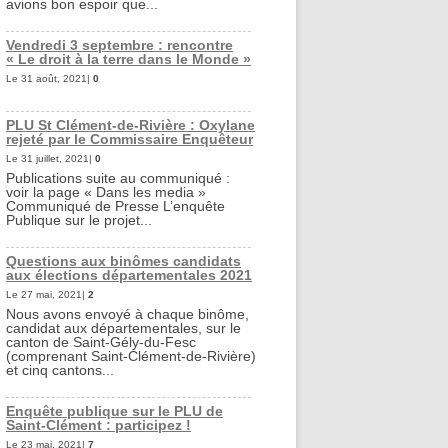
avions bon espoir que...
Vendredi 3 septembre : rencontre
« Le droit à la terre dans le Monde »
Le 31 août, 2021|
0
PLU St Clément-de-Rivière : Oxylane
rejeté par le Commissaire Enquêteur
Le 31 juillet, 2021|
0
Publications suite au communiqué :
voir la page « Dans les media »
Communiqué de Presse L’enquête
Publique sur le projet...
Questions aux binômes candidats
aux élections départementales 2021
Le 27 mai, 2021|
2
Nous avons envoyé à chaque binôme,
candidat aux départementales, sur le
canton de Saint-Gély-du-Fesc
(comprenant Saint-Clément-de-Rivière)
et cinq cantons...
Enquête publique sur le PLU de
Saint-Clément : participez !
Le 23 mai, 2021|
7