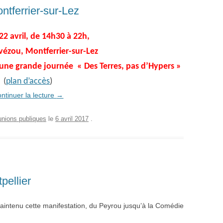
ntferrier-sur-Lez
2 avril, de 14h30 à 22h,
vézou, Montferrier-sur-Lez
à une grande journée « Des Terres, pas d’Hypers »
(
plan d’accès
)
ntinuer la lecture
→
nions publiques
le
6 avril 2017
.
pellier
intenu cette manifestation, du Peyrou jusqu’à la Comédie