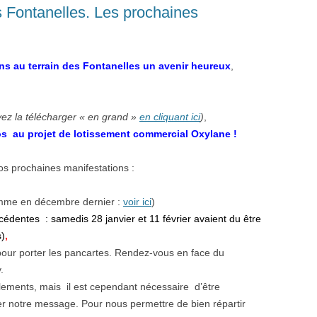
 Fontanelles. Les prochaines
s au terrain des Fontanelles un avenir heureux
,
ez la télécharger « en grand »
en cliquant ici
)
,
os au projet de lotissement commercial Oxylane !
s prochaines manifestations :
me en décembre dernier :
voir ici
)
écédentes : samedis
28 janvier et
1
1
février avaient du être
s
)
,
 pour porter les pancartes. Rendez-vous en face du
.
blements, mais il est cependant nécessaire d’être
r notre message. Pour nous permettre de bien répartir