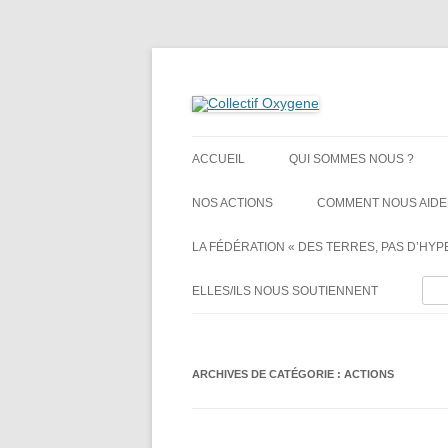
Non au projet Oxylane de St-Clément-de-Rivi
Collectif Oxygene
ACCUEIL
QUI SOMMES NOUS ?
NOS ACTIONS
COMMENT NOUS AIDE
LA FÉDÉRATION « DES TERRES, PAS D’HYPE
Rech
ELLES/ILS NOUS SOUTIENNENT
ARCHIVES DE CATÉGORIE :
ACTIONS