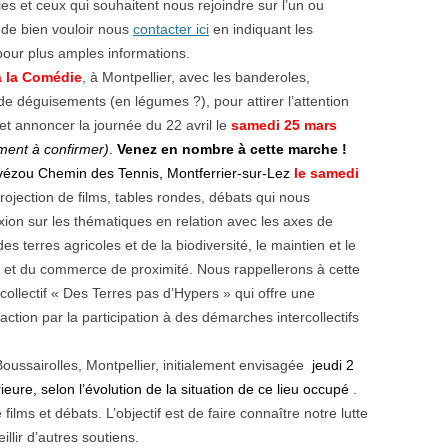
s et ceux qui souhaitent nous rejoindre sur l’un ou
de bien vouloir nous
contacter ici
en indiquant les
our plus amples informations.
à la Comédie
, à Montpellier, avec les banderoles,
n de déguisements (en légumes ?), pour attirer l’attention
 et annoncer la journée du 22 avril le
samedi 25 mars
ment à confirmer)
.
Venez en nombre à cette marche !
evézou
Chemin des Tennis, Montferrier-sur-Lez
le samedi
rojection de films, tables rondes, débats qui nous
xion sur les thématiques en relation avec les axes de
des terres agricoles et de la biodiversité, le maintien et le
, et du commerce de proximité. Nous rappellerons à cette
ollectif « Des Terres pas d’Hypers » qui offre une
ction par la participation à des démarches intercollectifs
oussairolles, Montpellier
, initialement envisagée
jeudi 2
ieure, selon l’évolution de la situation de ce lieu occupé
.
films et débats. L’objectif est de faire connaître notre lutte
illir d’autres soutiens.