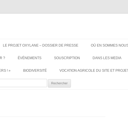
ère. Oui aux terres agricoles.
Aller
au
LE PROJET OXYLANE – DOSSIER DE PRESSE
OÙ EN SOMMES NOUS
contenu
R ?
ÉVÉNEMENTS
SOUSCRIPTION
DANS LES MEDIA
RS ! »
BIODIVERSITÉ
VOCATION AGRICOLE DU SITE ET PROJET
ercher :