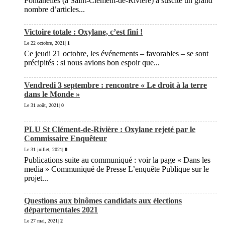
Fontanelles (à Saint-Clément-de-Rivière) a suscité un grand
nombre d’articles...
Victoire totale : Oxylane, c’est fini !
Le 22 octobre, 2021|
1
Ce jeudi 21 octobre, les événements – favorables – se sont
précipités : si nous avions bon espoir que...
Vendredi 3 septembre : rencontre « Le droit à la terre
dans le Monde »
Le 31 août, 2021|
0
PLU St Clément-de-Rivière : Oxylane rejeté par le
Commissaire Enquêteur
Le 31 juillet, 2021|
0
Publications suite au communiqué : voir la page « Dans les
media » Communiqué de Presse L’enquête Publique sur le
projet...
Questions aux binômes candidats aux élections
départementales 2021
Le 27 mai, 2021|
2