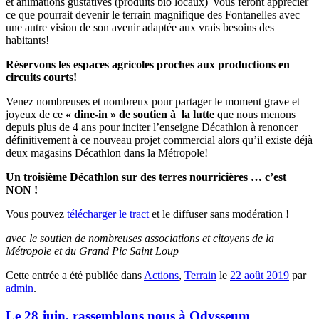
et animations gustatives (produits bio locaux) vous feront apprécier
ce que pourrait devenir le terrain magnifique des Fontanelles avec
une autre vision de son avenir adaptée aux vrais besoins des
habitants!
Réservons les espaces agricoles proches aux productions
en
circuits courts!
Venez nombreuses et nombreux pour partager le moment grave et
joyeux de ce
« dine-in » de soutien à la lutte
que nous menons
depuis plus de 4 ans pour inciter l’enseigne Décathlon à renoncer
définitivement à ce nouveau projet commercial alors qu’il existe déjà
deux magasins Décathlon dans la Métropole!
Un troisième Décathlon sur des terres nourricières … c’est
NON !
Vous pouvez
télécharger le tract
et le diffuser sans modération !
avec le soutien de nombreuses associations et citoyens de la
Métropole et du Grand Pic Saint Loup
Cette entrée a été publiée dans
Actions
,
Terrain
le
22 août 2019
par
admin
.
Le 28 juin, rassemblons nous à Odysseum