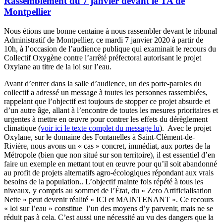
Rassemblement du 7 janvier devant le TA de
Montpellier
Nous étions une bonne centaine à nous rassembler devant le tribunal
Administratif de Montpellier, ce mardi 7 janvier 2020 à partir de
10h, à l’occasion de l’audience publique qui examinait le recours du
Collectif Oxygène contre l’arrêté préfectoral autorisant le projet
Oxylane au titre de la loi sur l’eau.
Avant d’entrer dans la salle d’audience, un des porte-paroles du
collectif a adressé un message à toutes les personnes rassemblées,
rappelant que l’objectif est toujours de stopper ce projet absurde et
d’un autre âge, allant à l’encontre de toutes les mesures prioritaires et
urgentes à mettre en œuvre pour contrer les effets du dérèglement
climatique (
voir ici le texte complet du message lu
). Avec le projet
Oxylane, sur le domaine des Fontanelles à Saint-Clément-de-
Rivière, nous avons un « cas » concret, immédiat, aux portes de la
Métropole (bien que non situé sur son territoire), il est essentiel d’en
faire un exemple en mettant tout en œuvre pour qu’il soit abandonné
au profit de projets alternatifs agro-écologiques répondant aux vrais
besoins de la population.. L’objectif mainte fois répété à tous les
niveaux, y compris au sommet de l’État, du « Zero Artificialisation
Nette » peut devenir réalité « ICI et MAINTENANT ». Ce recours
« loi sur l’eau » constitue l’un des moyens d’y parvenir, mais ne se
réduit pas à cela. C’est aussi une nécessité au vu des dangers que la