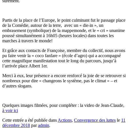
sûrement.
Partis de la place de l’Europe, le point culminant fut le passage place
de la Comédie, autour de la terre, avec un « die-in », un
embrasement (symbolique) de la mappemonde, et le « cri » unanime
poussé simultanément à 16h05 (heures locales) dans toutes les
marches à travers le monde!
Et grâce aux contacts de Françoise, membre du collectif, nous avons
pu faire venir la « coco fanfare » (école d’agro) qui a accompagné
cette magnifique manifestation tout le long du parcours, jusqu’à
l’arrivée place Albert 1er.
Merci à eux, leur présence a encore renforcé la joie de se retrouver si
nombreux pour dire « changeons le système, pas le climat » – et
d’autres slogans.
Quelques images filmées, pour compléter : la video de Jean-Claude,
à voir ici
Cette entrée a été publiée dans
Actions
,
Convergence des luttes
le
11
décembre 2018
par
admin
.