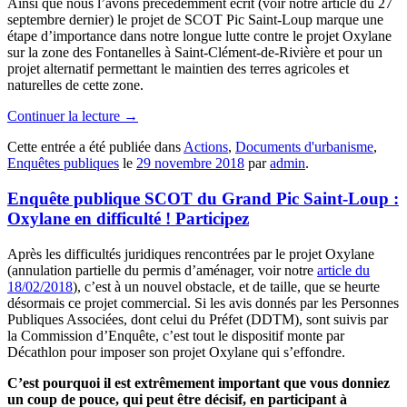
Ainsi que nous l’avons précédemment écrit (voir notre article du 27
septembre dernier) le projet de SCOT Pic Saint-Loup marque une
étape d’importance dans notre longue lutte contre le projet Oxylane
sur la zone des Fontanelles à Saint-Clément-de-Rivière et pour un
projet alternatif permettant le maintien des terres agricoles et
naturelles de cette zone.
Continuer la lecture
→
Cette entrée a été publiée dans
Actions
,
Documents d'urbanisme
,
Enquêtes publiques
le
29 novembre 2018
par
admin
.
Enquête publique SCOT du Grand Pic Saint-Loup :
Oxylane en difficulté ! Participez
Après les difficultés juridiques rencontrées par le projet Oxylane
(annulation partielle du permis d’aménager, voir notre
article du
18/02/2018
), c’est à un nouvel obstacle, et de taille, que se heurte
désormais ce projet commercial. Si les avis donnés par les Personnes
Publiques Associées, dont celui du Préfet (DDTM), sont suivis par
la Commission d’Enquête, c’est tout le dispositif monte par
Décathlon pour imposer son projet Oxylane qui s’effondre.
C’est pourquoi il est extrêmement important que vous donniez
un coup de pouce, qui peut être décisif, en participant à