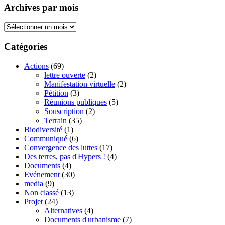
Archives par mois
Archives
par
mois
Catégories
Actions
(69)
lettre ouverte
(2)
Manifestation virtuelle
(2)
Pétition
(3)
Réunions publiques
(5)
Souscription
(2)
Terrain
(35)
Biodiversité
(1)
Communiqué
(6)
Convergence des luttes
(17)
Des terres, pas d'Hypers !
(4)
Documents
(4)
Evénement
(30)
media
(9)
Non classé
(13)
Projet
(24)
Alternatives
(4)
Documents d'urbanisme
(7)