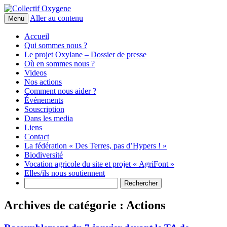
Aller au contenu
Non au projet Oxylane de St-Clément-de-
Menu
Collectif Oxygene
Rivière. Oui aux terres agricoles.
Accueil
Qui sommes nous ?
Le projet Oxylane – Dossier de presse
Où en sommes nous ?
Videos
Nos actions
Comment nous aider ?
Événements
Souscription
Dans les media
Liens
Contact
La fédération « Des Terres, pas d’Hypers ! »
Biodiversité
Vocation agricole du site et projet « AgriFont »
Elles/ils nous soutiennent
Rechercher :
Archives de catégorie :
Actions