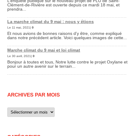
L’enquête publique sur le nouveau projet de PLU de Saint-
Clément-de-Rivière est ouverte depuis ce mardi 18 mai, et
prendra...
La marche climat du 9 mai : nous y étions
Le 11 mai, 2021|
0
Et nous avions de bonnes raisons d’y être, comme expliqué
dans notre précédent article. Voici quelques images de cette...
Marche climat du 9 mai et loi climat
Le 30 avril, 2021|
0
Bonjour à toutes et tous, Notre lutte contre le projet Oxylane et
pour un autre avenir sur le terrain...
ARCHIVES PAR MOIS
Archives
par
mois