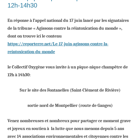
12h-14h30
En réponse à l’appel national du 17 juin lancé par les signataires
de la tribune « Agissons contre la réintoxication du monde »,
dont on trouve ici le contenu
https://reporterre.net/Le-17-juin-agissons-contre-la-
reintoxication-du-monde
le Collectif Oxygène vous invite à un pique-nique champêtre de
12h à 14h30:
Sur le site des Fontanelles (Saint-Clément de Rivière)
sor
tie
nord
de Montpellier (route de Ganges)
Venez nombreuses et nombreux pour partager
ce
moment grave
et joyeux
en
soutien à la lutte que nous menons depuis
5 ans
avec 14 associations e
nvironnementales et cito
ye
nnes
contre
les