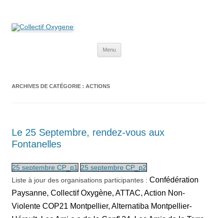
Collectif Oxygene
Non au projet Oxylane de St-Clément-de-Rivière. Oui aux terres
agricoles.
Aller
Menu
au
contenu
ARCHIVES DE CATÉGORIE :
ACTIONS
Le 25 Septembre, rendez-vous aux
Fontanelles
25 septembre CP_p1
25 septembre CP_p2
Confédération
Liste à jour des organisations participantes :
Paysanne, Collectif Oxygène, ATTAC, Action Non-
Violente COP21 Montpellier, Alternatiba Montpellier-