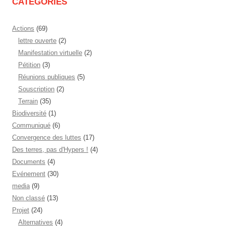
CATÉGORIES
Actions
(69)
lettre ouverte
(2)
Manifestation virtuelle
(2)
Pétition
(3)
Réunions publiques
(5)
Souscription
(2)
Terrain
(35)
Biodiversité
(1)
Communiqué
(6)
Convergence des luttes
(17)
Des terres, pas d'Hypers !
(4)
Documents
(4)
Evénement
(30)
media
(9)
Non classé
(13)
Projet
(24)
Alternatives
(4)