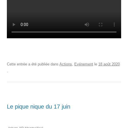
Cette entrée a été publiée dans
Actions
,
Evénement
le
18 août 2020
.
Le pique nique du 17 juin