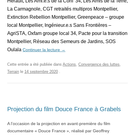
Hérault, Les Ami.e.s de la Conf’ 34,
Les Amis de la Terre,
La Carmagnole, CGT retraités multipros Montpellier,
Extinction Rebellion Montpellier, Greenpeace – groupe
local Montpellier, Ingénieur.e.s Sans Frontières –
AgriSTA, Oxfam groupe local 34,
Pacte pour la transition
Montpellier, Réseau des Semeurs de Jardins, SOS
Oulala
Continuer la lecture
→
Cette entrée a été publiée dans
Actions
,
Convergence des luttes
,
Terrain
le
14 septembre 2020
.
Projection du film Douce France à Grabels
A l’occasion de la projection en avant-première du film
documentaire « Douce France », réalisé par Geoffrey