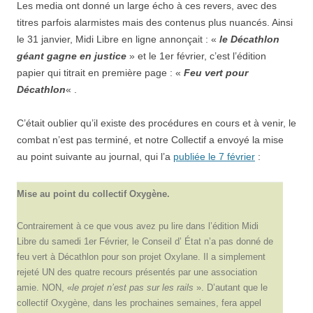
Les media ont donné un large écho à ces revers, avec des
titres
parfois
alarmistes
mais
des
contenu
s
plu
s
nuancé
s
.
Ainsi
le
31 janvier, Midi Libre en ligne annonçait : «
le Décathlon
géant gagne en justice
» et le 1er février, c’est l’édition
papier qui titrait en première page : «
Feu vert pour
Décathlon
« .
C’
était
oublier qu’il existe des procédures en cours et à venir,
le
combat n’est pas terminé, et
notre Collectif a envoyé
la mise
au point suivante au journal, qui l’a
publiée le 7 février
:
Mise au point du collectif Oxygène.
Contrairement à ce que vous avez pu lire dans l’édition Midi
Libre du samedi 1er Février, le Conseil d’ État n’a pas donné de
feu vert à Décathlon pour son projet Oxylane. Il a simplement
rejeté UN des quatre recours présentés par une association
amie. NON, «
le projet n’est pas sur les rails
». D’autant que le
collectif Oxygène, dans les prochaines semaines, fera appel