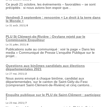
Ce jeudi 21 octobre, les événements – favorables – se sont
précipités : si nous avions bon espoir que...
Vendredi 3 septembre : rencontre « Le droit à la terre dans
le Monde »
Le 31 août, 2021|
0
PLU St Clément-de-Rivière : Oxylane rejeté par le
Commissaire Enquêteur
Le 31 juillet, 2021|
0
Publications suite au communiqué : voir la page « Dans les
media » Communiqué de Presse L’enquête Publique sur le
projet...
Questions aux binômes candidats aux élections
départementales 2021
Le 27 mai, 2021|
2
Nous avons envoyé à chaque binôme, candidat aux
départementales, sur le canton de Saint-Gély-du-Fesc
(comprenant Saint-Clément-de-Rivière) et cinq cantons...
Enquête publique sur le PLU de Saint-Clément : participez
!
Le 23 mai, 2021|
7