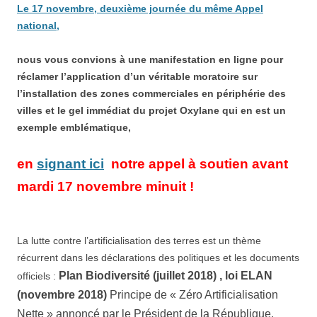
Le 17 novembre, deuxième journée d
u même
Appel
national,
n
ous vous convions à une manifestation
en ligne pour
réclamer
l’application d’un véritable moratoire sur
l’installa
tion des zones commerciales en périphérie des
villes
e
t le gel immédiat d
u projet Oxylane
qui en est un
exemple emblématique,
en
signant ici
notre
appel à soutien
avant
mardi
17 novembre minuit !
La lutte contre l’artificialisation des terres est un thème
récurrent dans les déclarations des politiques et les documents
Plan Biodiversité
(
juillet 2018
)
,
loi ELAN
officiels :
(novembre 2018)
P
rincipe de «
Zéro
Artificialisation
Nette » annoncé par le Président de la République,