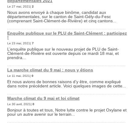
départementales 2021
Le 27 mai, 2021|
2
Nous avons envoyé à chaque binôme, candidat aux
départementales, sur le canton de Saint-Gély-du-Fesc
(comprenant Saint-Clément-de-Rivière) et cinq cantons...
Enquête publique sur le PLU de Saint-Clément : participez
!
Le 23 mai, 2021|
7
L’enquête publique sur le nouveau projet de PLU de Saint-
Clément-de-Rivière est ouverte depuis ce mardi 18 mai, et
prendra...
La marche climat du 9 mai : nous y étions
Le 11 mai, 2021|
0
Et nous avions de bonnes raisons d’y être, comme expliqué
dans notre précédent article. Voici quelques images de cette...
Marche climat du 9 mai et loi climat
Le 30 avril, 2021|
0
Bonjour à toutes et tous, Notre lutte contre le projet Oxylane et
pour un autre avenir sur le terrain...