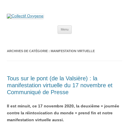
Collectif Oxygene
Non au projet Oxylane de St-Clément-de-Rivière. Oui aux terres
agricoles.
Aller
Menu
au
contenu
ARCHIVES DE CATÉGORIE :
MANIFESTATION VIRTUELLE
Tous sur le pont (de la Valsière) : la
manifestation virtuelle du 17 novembre et
Communiqué de Presse
Il est minuit, ce 17 novembre 2020, la deuxième « journée
contre la réintoxication du monde » prend fin et notre
manifestation virtuelle aussi.