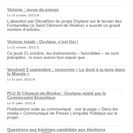
Victoire : revue de presse
Le 23 octobre, 2021|
0
L’abandon par Décathlon du projet Oxylane sur le terrain des
Fontanelles (à Saint-Clément-de-Rivière) a suscité un grand
nombre d’articles...
Victoire totale : Oxylane, c’est fini !
Le 22 octobre, 2021|
1
Ce jeudi 21 octobre, les événements – favorables – se sont
précipités : si nous avions bon espoir que...
Vendredi 3 septembre : rencontre « Le droit à la terre dans
le Monde »
Le 31 août, 2021|
0
PLU St Clément-de-Rivière : Oxylane rejeté par le
Commissaire Enquêteur
Le 31 juillet, 2021|
0
Publications suite au communiqué : voir la page « Dans les
media » Communiqué de Presse L’enquête Publique sur le
projet...
Questions aux binômes candidats aux élections