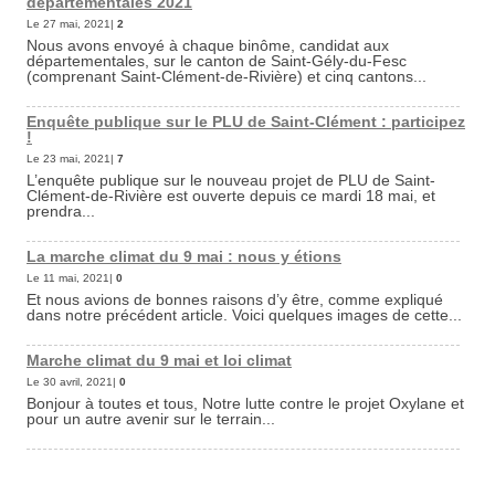
départementales 2021
Le 27 mai, 2021|
2
Nous avons envoyé à chaque binôme, candidat aux
départementales, sur le canton de Saint-Gély-du-Fesc
(comprenant Saint-Clément-de-Rivière) et cinq cantons...
Enquête publique sur le PLU de Saint-Clément : participez
!
Le 23 mai, 2021|
7
L’enquête publique sur le nouveau projet de PLU de Saint-
Clément-de-Rivière est ouverte depuis ce mardi 18 mai, et
prendra...
La marche climat du 9 mai : nous y étions
Le 11 mai, 2021|
0
Et nous avions de bonnes raisons d’y être, comme expliqué
dans notre précédent article. Voici quelques images de cette...
Marche climat du 9 mai et loi climat
Le 30 avril, 2021|
0
Bonjour à toutes et tous, Notre lutte contre le projet Oxylane et
pour un autre avenir sur le terrain...