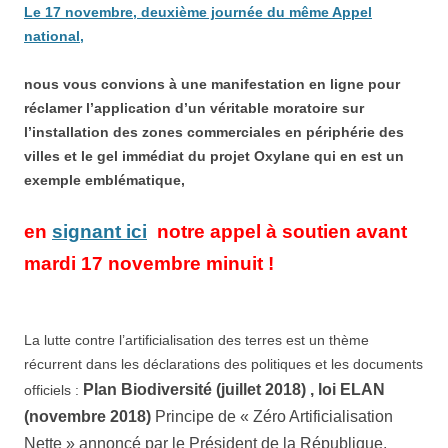
Le 17 novembre, deuxième journée d
u même
Appel
national,
n
ous vous convions à une manifestation
en ligne pour
réclamer
l’application d’un véritable moratoire sur
l’installa
tion des zones commerciales en périphérie des
villes
e
t le gel immédiat d
u projet Oxylane
qui en est un
exemple emblématique,
en
signant ici
notre
appel à soutien
avant
mardi
17 novembre minuit !
La lutte contre l’artificialisation des terres est un thème
récurrent dans les déclarations des politiques et les documents
Plan Biodiversité
(
juillet 2018
)
,
loi ELAN
officiels :
(novembre 2018)
P
rincipe de «
Zéro
Artificialisation
Nette » annoncé par le Président de la République,