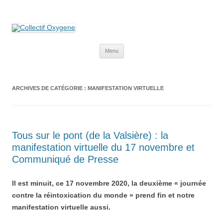
Collectif Oxygene
Non au projet Oxylane de St-Clément-de-Rivière. Oui aux terres
agricoles.
Aller
Menu
au
contenu
ARCHIVES DE CATÉGORIE :
MANIFESTATION VIRTUELLE
Tous sur le pont (de la Valsière) : la
manifestation virtuelle du 17 novembre et
Communiqué de Presse
Il est minuit, ce 17 novembre 2020, la deuxième « journée
contre la réintoxication du monde » prend fin et notre
manifestation virtuelle aussi.