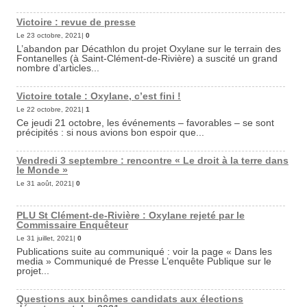
Victoire : revue de presse
Le 23 octobre, 2021|
0
L’abandon par Décathlon du projet Oxylane sur le terrain des
Fontanelles (à Saint-Clément-de-Rivière) a suscité un grand
nombre d’articles...
Victoire totale : Oxylane, c’est fini !
Le 22 octobre, 2021|
1
Ce jeudi 21 octobre, les événements – favorables – se sont
précipités : si nous avions bon espoir que...
Vendredi 3 septembre : rencontre « Le droit à la terre dans
le Monde »
Le 31 août, 2021|
0
PLU St Clément-de-Rivière : Oxylane rejeté par le
Commissaire Enquêteur
Le 31 juillet, 2021|
0
Publications suite au communiqué : voir la page « Dans les
media » Communiqué de Presse L’enquête Publique sur le
projet...
Questions aux binômes candidats aux élections