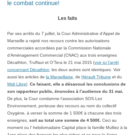
le combat continue!
Les faits
Par ses arrêts du 7 juillet, la Cour Administrative d’Appel de
Marseille a rejeté nos recours contre les autorisations
commerciales accordées par la Commission Nationale
d’Aménagement Commercial (CNAC) aux trois enseignes
Décathlon, Truffaut et O’Tera le 21 mai 2015 (
voir ici l’arrêt
concernant Décathlon
; les deux autres sont identiques. Voir
aussi les articles de
la Marseillaise
, de
Hérault Tribune
et du
Midi Libre
).
Ce faisant, elle a désavoué les conclusions de
son rapporteur public, énoncées à l’audience du 31 mai.
De plus, la Cour condamne l’association SOS-Lez
Environnement, porteuse des recours au nom du collectif
Oxygène, à verser la somme de 1 500€ à chacune des trois
enseignes,
soit au total une somme de 4 500€.
Ceci au
moment ou l’ hebdomadaire Capital place la famille Mulliez à la
1ere place des français les plus riches et ce pour la 4eme