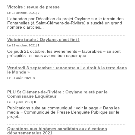
Victoire : revue de presse
Le 23 octobre, 2021|
0
L’abandon par Décathlon du projet Oxylane sur le terrain des
Fontanelles (à Saint-Clément-de-Rivière) a suscité un grand
nombre d’articles...
Victoire totale : Oxylane, c’est fini !
Le 22 octobre, 2021|
1
Ce jeudi 21 octobre, les événements – favorables – se sont
précipités : si nous avions bon espoir que...
Vendredi 3 septembre : rencontre « Le droit à la terre dans
le Monde »
Le 31 août, 2021|
0
PLU St Clément-de-Rivière : Oxylane rejeté par le
Commissaire Enquêteur
Le 31 juillet, 2021|
0
Publications suite au communiqué : voir la page « Dans les
media » Communiqué de Presse L’enquête Publique sur le
projet...
Questions aux binômes candidats aux élections
départementales 2021