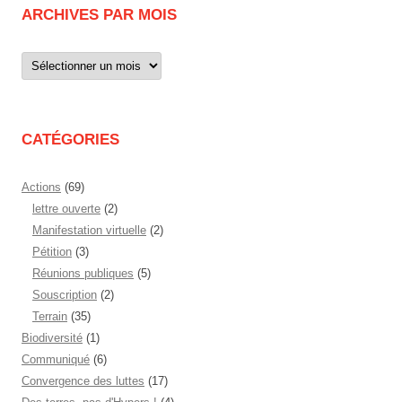
ARCHIVES PAR MOIS
Archives
par
mois
CATÉGORIES
Actions
(69)
lettre ouverte
(2)
Manifestation virtuelle
(2)
Pétition
(3)
Réunions publiques
(5)
Souscription
(2)
Terrain
(35)
Biodiversité
(1)
Communiqué
(6)
Convergence des luttes
(17)