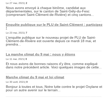
Le 27 mai, 2021|
2
Nous avons envoyé à chaque binôme, candidat aux
départementales, sur le canton de Saint-Gély-du-Fesc
(comprenant Saint-Clément-de-Rivière) et cinq cantons...
Enquête publique sur le PLU de Saint-Clément : participez
!
Le 23 mai, 2021|
7
L’enquête publique sur le nouveau projet de PLU de Saint-
Clément-de-Rivière est ouverte depuis ce mardi 18 mai, et
prendra...
La marche climat du 9 mai : nous y étions
Le 11 mai, 2021|
0
Et nous avions de bonnes raisons d’y être, comme expliqué
dans notre précédent article. Voici quelques images de cette...
Marche climat du 9 mai et loi climat
Le 30 avril, 2021|
0
Bonjour à toutes et tous, Notre lutte contre le projet Oxylane et
pour un autre avenir sur le terrain...