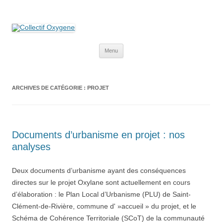
Collectif Oxygene
Non au projet Oxylane de St-Clément-de-Rivière. Oui aux terres
agricoles.
Aller
Menu
au
contenu
ARCHIVES DE CATÉGORIE :
PROJET
Documents d’urbanisme en projet : nos
analyses
Deux documents d’urbanisme ayant des conséquences
directes sur le projet Oxylane sont actuellement en cours
d’élaboration : le Plan Local d’Urbanisme (PLU) de Saint-
Clément-de-Rivière, commune d' »accueil » du projet, et le
Schéma de Cohérence Territoriale (SCoT) de la communauté