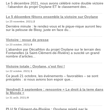
Le 5 décembre 2021, nous avons célébré notre double victoire
: l’abandon du projet Oxylane ET le classement des...
Le 5 décembre fêtons ensemble la victoire sur Oxylane
Le 25 novembre, 2021|
2
Dernière minute : le rendez-vous et le pique-nique auront lieu
sur la pelouse de Bissy, juste en face du...
Victoire : revue de presse
Le 23 octobre, 2021|
0
L’abandon par Décathlon du projet Oxylane sur le terrain des
Fontanelles (à Saint-Clément-de-Rivière) a suscité un grand
nombre d’articles...
Victoire totale : Oxylane, c’est fini !
Le 22 octobre, 2021|
1
Ce jeudi 21 octobre, les événements – favorables – se sont
précipités : si nous avions bon espoir que...
Vendredi 3 septembre : rencontre « Le droit à la terre dans
le Monde »
Le 31 août, 2021|
0
PLU St Clément-de-Rivière : Oxylane rejeté par le