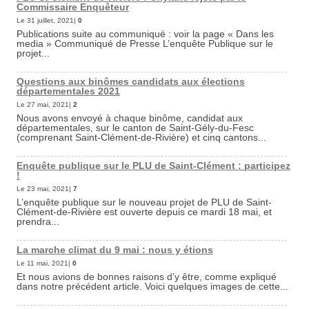
Commissaire Enquêteur
Le 31 juillet, 2021|
0
Publications suite au communiqué : voir la page « Dans les
media » Communiqué de Presse L’enquête Publique sur le
projet...
Questions aux binômes candidats aux élections
départementales 2021
Le 27 mai, 2021|
2
Nous avons envoyé à chaque binôme, candidat aux
départementales, sur le canton de Saint-Gély-du-Fesc
(comprenant Saint-Clément-de-Rivière) et cinq cantons...
Enquête publique sur le PLU de Saint-Clément : participez
!
Le 23 mai, 2021|
7
L’enquête publique sur le nouveau projet de PLU de Saint-
Clément-de-Rivière est ouverte depuis ce mardi 18 mai, et
prendra...
La marche climat du 9 mai : nous y étions
Le 11 mai, 2021|
0
Et nous avions de bonnes raisons d’y être, comme expliqué
dans notre précédent article. Voici quelques images de cette...