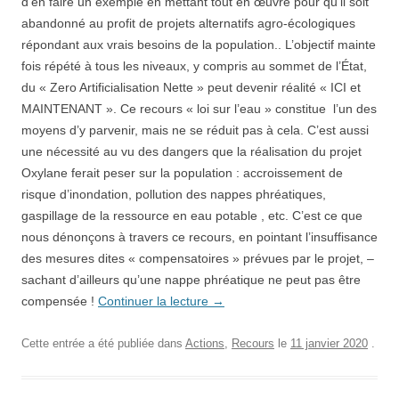
d’en faire un exemple en mettant tout en œuvre pour qu’il soit
abandonné au profit de projets alternatifs agro-écologiques
répondant aux vrais besoins de la population.. L’objectif mainte
fois répété à tous les niveaux, y compris au sommet de l’État,
du « Zero Artificialisation Nette » peut devenir réalité « ICI et
MAINTENANT ». Ce recours « loi sur l’eau » constitue l’un des
moyens d’y parvenir, mais ne se réduit pas à cela. C’est aussi
une nécessité au vu des dangers que la réalisation du projet
Oxylane ferait peser sur la population : accroissement de
risque d’inondation, pollution des nappes phréatiques,
gaspillage de la ressource en eau potable , etc. C’est ce que
nous dénonçons à travers ce recours, en pointant l’insuffisance
des mesures dites « compensatoires » prévues par le projet, –
sachant d’ailleurs qu’une nappe phréatique ne peut pas être
compensée !
Continuer la lecture
→
Cette entrée a été publiée dans
Actions
,
Recours
le
11 janvier 2020
.