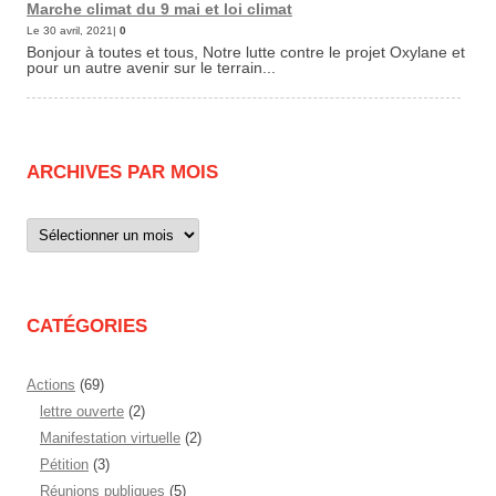
Marche climat du 9 mai et loi climat
Le 30 avril, 2021|
0
Bonjour à toutes et tous, Notre lutte contre le projet Oxylane et
pour un autre avenir sur le terrain...
ARCHIVES PAR MOIS
Archives
par
mois
CATÉGORIES
Actions
(69)
lettre ouverte
(2)
Manifestation virtuelle
(2)
Pétition
(3)
Réunions publiques
(5)