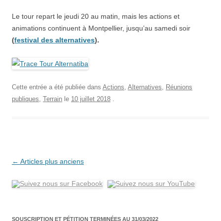
Le tour repart le jeudi 20 au matin, mais les actions et
animations continuent à Montpellier, jusqu’au samedi soir
(
festival des alternatives
).
Cette entrée a été publiée dans
Actions
,
Alternatives
,
Réunions
publiques
,
Terrain
le
10 juillet 2018
.
Navigation
←
Articles plus anciens
des
articles
SOUSCRIPTION ET PÉTITION TERMINÉES AU 31/03/2022