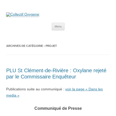
Collectif Oxygene
Non au projet Oxylane de St-Clément-de-Rivière. Oui aux terres
agricoles.
Aller
Menu
au
contenu
ARCHIVES DE CATÉGORIE :
PROJET
PLU St Clément-de-Rivière : Oxylane rejeté
par le Commissaire Enquêteur
Publications suite au communiqué :
voir la page « Dans les
media »
Communiqué de Presse