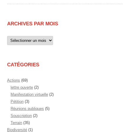
ARCHIVES PAR MOIS
Archives
par
mois
CATÉGORIES
Actions
(69)
lettre ouverte
(2)
Manifestation virtuelle
(2)
Pétition
(3)
Réunions publiques
(5)
Souscription
(2)
Terrain
(35)
Biodiversité
(1)