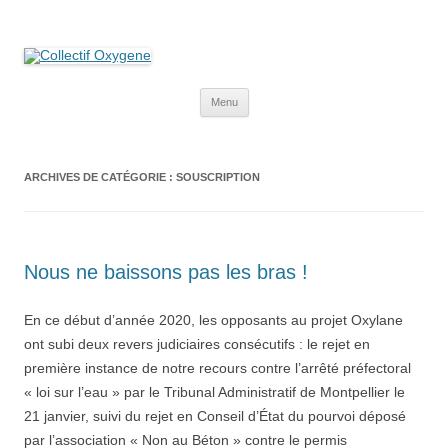
Collectif Oxygene
Non au projet Oxylane de St-Clément-de-Rivière. Oui aux terres
agricoles.
Aller
Menu
au
contenu
ARCHIVES DE CATÉGORIE :
SOUSCRIPTION
Nous ne baissons pas les bras !
En ce début d’année 2020, les opposants au projet Oxylane
ont subi deux revers judiciaires consécutifs : le rejet en
première instance de notre recours contre l’arrêté préfectoral
« loi sur l’eau » par le Tribunal Administratif de Montpellier le
21 janvier, suivi du rejet en Conseil d’État du pourvoi déposé
par l’association « Non au Béton » contre le permis