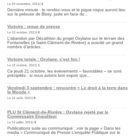
Le 25 novembre, 2021|
2
Dernière minute : le rendez-vous et le pique-nique auront lieu
sur la pelouse de Bissy, juste en face du...
Victoire : revue de presse
Le 23 octobre, 2021|
0
L’abandon par Décathlon du projet Oxylane sur le terrain des
Fontanelles (à Saint-Clément-de-Rivière) a suscité un grand
nombre d’articles...
Victoire totale : Oxylane, c’est fini !
Le 22 octobre, 2021|
1
Ce jeudi 21 octobre, les événements – favorables – se sont
précipités : si nous avions bon espoir que...
Vendredi 3 septembre : rencontre « Le droit à la terre dans
le Monde »
Le 31 août, 2021|
0
PLU St Clément-de-Rivière : Oxylane rejeté par le
Commissaire Enquêteur
Le 31 juillet, 2021|
0
Publications suite au communiqué : voir la page « Dans les
media » Communiqué de Presse L’enquête Publique sur le