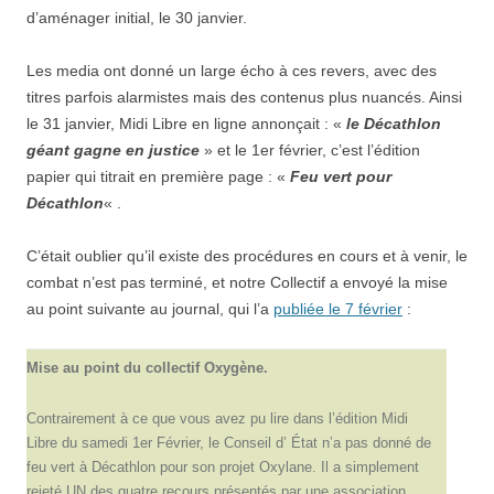
d’aménager initial, le 30 janvier.
Les media ont donné un large écho à ces revers, avec des
titres
parfois
alarmistes
mais
des
contenu
s
plu
s
nuancé
s
.
Ainsi
le
31 janvier, Midi Libre en ligne annonçait : «
le Décathlon
géant gagne en justice
» et le 1er février, c’est l’édition
papier qui titrait en première page : «
Feu vert pour
Décathlon
« .
C’
était
oublier qu’il existe des procédures en cours et à venir,
le
combat n’est pas terminé, et
notre Collectif a envoyé
la mise
au point suivante au journal, qui l’a
publiée le 7 février
:
Mise au point du collectif Oxygène.
Contrairement à ce que vous avez pu lire dans l’édition Midi
Libre du samedi 1er Février, le Conseil d’ État n’a pas donné de
feu vert à Décathlon pour son projet Oxylane. Il a simplement
rejeté UN des quatre recours présentés par une association