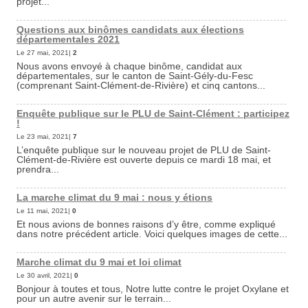
projet...
Questions aux binômes candidats aux élections
départementales 2021
Le 27 mai, 2021|
2
Nous avons envoyé à chaque binôme, candidat aux
départementales, sur le canton de Saint-Gély-du-Fesc
(comprenant Saint-Clément-de-Rivière) et cinq cantons...
Enquête publique sur le PLU de Saint-Clément : participez
!
Le 23 mai, 2021|
7
L’enquête publique sur le nouveau projet de PLU de Saint-
Clément-de-Rivière est ouverte depuis ce mardi 18 mai, et
prendra...
La marche climat du 9 mai : nous y étions
Le 11 mai, 2021|
0
Et nous avions de bonnes raisons d’y être, comme expliqué
dans notre précédent article. Voici quelques images de cette...
Marche climat du 9 mai et loi climat
Le 30 avril, 2021|
0
Bonjour à toutes et tous, Notre lutte contre le projet Oxylane et
pour un autre avenir sur le terrain...