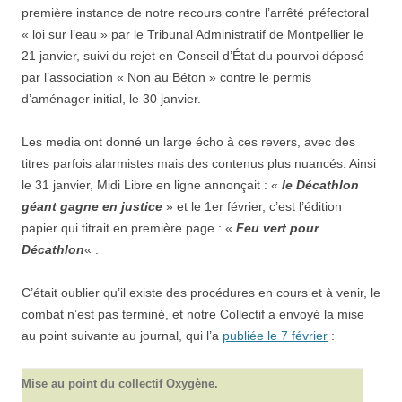
première instance de notre recours contre l’arrêté préfectoral
« loi sur l’eau » par le Tribunal Administratif de Montpellier le
21 janvier, suivi du rejet en Conseil d’État du pourvoi déposé
par l’association « Non au Béton » contre le permis
d’aménager initial, le 30 janvier.
Les media ont donné un large écho à ces revers, avec des
titres
parfois
alarmistes
mais
des
contenu
s
plu
s
nuancé
s
.
Ainsi
le
31 janvier, Midi Libre en ligne annonçait : «
le Décathlon
géant gagne en justice
» et le 1er février, c’est l’édition
papier qui titrait en première page : «
Feu vert pour
Décathlon
« .
C’
était
oublier qu’il existe des procédures en cours et à venir,
le
combat n’est pas terminé, et
notre Collectif a envoyé
la mise
au point suivante au journal, qui l’a
publiée le 7 février
:
Mise au point du collectif Oxygène.