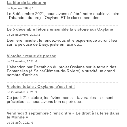
La fête de la victoire
Le 6 janvier, 2022|
1
Le 5 décembre 2021, nous avons célébré notre double victoire
: l’abandon du projet Oxylane ET le classement des...
Le 5 décembre fêtons ensemble la victoire sur Oxylane
Le 25 novembre, 2021|
2
Dernière minute : le rendez-vous et le pique-nique auront lieu
sur la pelouse de Bissy, juste en face du...
Victoire : revue de presse
Le 23 octobre, 2021|
0
L’abandon par Décathlon du projet Oxylane sur le terrain des
Fontanelles (à Saint-Clément-de-Rivière) a suscité un grand
nombre d’articles...
Victoire totale : Oxylane, c’est fini !
Le 22 octobre, 2021|
1
Ce jeudi 21 octobre, les événements – favorables – se sont
précipités : si nous avions bon espoir que...
Vendredi 3 septembre : rencontre « Le droit à la terre dans
le Monde »
Le 31 août, 2021|
0