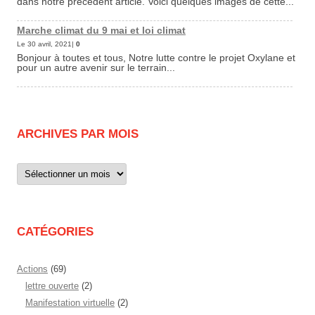
dans notre précédent article. Voici quelques images de cette...
Marche climat du 9 mai et loi climat
Le 30 avril, 2021|
0
Bonjour à toutes et tous, Notre lutte contre le projet Oxylane et
pour un autre avenir sur le terrain...
ARCHIVES PAR MOIS
Archives
par
mois
CATÉGORIES
Actions
(69)
lettre ouverte
(2)
Manifestation virtuelle
(2)