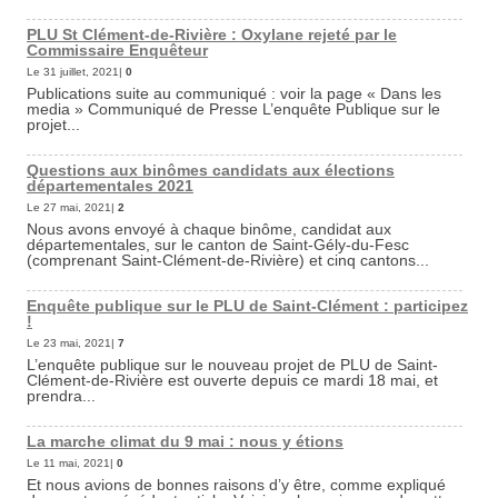
PLU St Clément-de-Rivière : Oxylane rejeté par le
Commissaire Enquêteur
Le 31 juillet, 2021|
0
Publications suite au communiqué : voir la page « Dans les
media » Communiqué de Presse L’enquête Publique sur le
projet...
Questions aux binômes candidats aux élections
départementales 2021
Le 27 mai, 2021|
2
Nous avons envoyé à chaque binôme, candidat aux
départementales, sur le canton de Saint-Gély-du-Fesc
(comprenant Saint-Clément-de-Rivière) et cinq cantons...
Enquête publique sur le PLU de Saint-Clément : participez
!
Le 23 mai, 2021|
7
L’enquête publique sur le nouveau projet de PLU de Saint-
Clément-de-Rivière est ouverte depuis ce mardi 18 mai, et
prendra...
La marche climat du 9 mai : nous y étions
Le 11 mai, 2021|
0
Et nous avions de bonnes raisons d’y être, comme expliqué