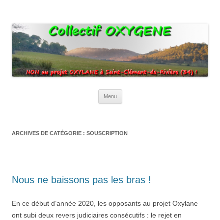
Collectif Oxygene
Non au projet Oxylane de St-Clément-de-Rivière. Oui aux terres
agricoles.
Aller
Menu
au
contenu
ARCHIVES DE CATÉGORIE :
SOUSCRIPTION
Nous ne baissons pas les bras !
En ce début d’année 2020, les opposants au projet Oxylane
ont subi deux revers judiciaires consécutifs : le rejet en