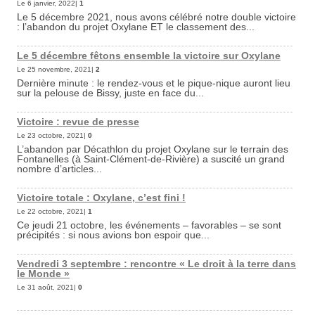
Le 6 janvier, 2022|
1
Le 5 décembre 2021, nous avons célébré notre double victoire
: l’abandon du projet Oxylane ET le classement des...
Le 5 décembre fêtons ensemble la victoire sur Oxylane
Le 25 novembre, 2021|
2
Dernière minute : le rendez-vous et le pique-nique auront lieu
sur la pelouse de Bissy, juste en face du...
Victoire : revue de presse
Le 23 octobre, 2021|
0
L’abandon par Décathlon du projet Oxylane sur le terrain des
Fontanelles (à Saint-Clément-de-Rivière) a suscité un grand
nombre d’articles...
Victoire totale : Oxylane, c’est fini !
Le 22 octobre, 2021|
1
Ce jeudi 21 octobre, les événements – favorables – se sont
précipités : si nous avions bon espoir que...
Vendredi 3 septembre : rencontre « Le droit à la terre dans
le Monde »
Le 31 août, 2021|
0