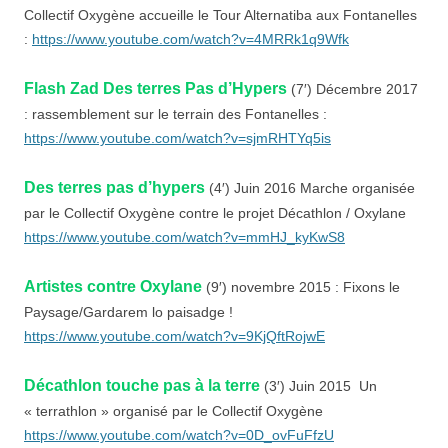
Collectif Oxygène accueille le Tour Alternatiba aux Fontanelles
:
https://www.youtube.com/watch?v=4MRRk1q9Wfk
Flash Zad Des terres Pas d’Hypers
(7′) Décembre 2017
: rassemblement sur le terrain des Fontanelles :
https://www.youtube.com/watch?v=sjmRHTYq5is
Des terres pas d’hypers
(4′) Juin 2016 Marche organisée
par le Collectif Oxygène contre le projet Décathlon / Oxylane
https://www.youtube.com/watch?v=mmHJ_kyKwS8
Artistes contre Oxylane
(9′) novembre 2015 : Fixons le
Paysage/Gardarem lo paisadge !
https://www.youtube.com/watch?v=9KjQftRojwE
Décathlon touche pas à la terre
(3′) Juin 2015 Un
« terrathlon » organisé par le Collectif Oxygène
https://www.youtube.com/watch?v=0D_ovFuFfzU