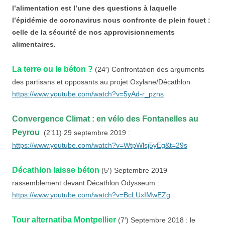
l’alimentation est l’une des questions à laquelle
l’épidémie de coronavirus nous confronte de plein fouet :
celle de la sécurité de nos approvisionnements
alimentaires.
La terre ou l
e béton ?
(24′) Confrontation des arguments
des partisans et opposants au projet Oxylane/Décathlon
https://www.youtube.com/watch?v=5yAd-r_pzns
Convergence Climat : en vélo des Fontanelles au
Peyrou
(2’11) 29 septembre 2019 :
https://www.youtube.com/watch?v=WtpWlsj5yEg&t=29s
Décathlon laisse béton
(5′) Septembre 2019
rassemblement devant Décathlon Odysseum :
https://www.youtube.com/watch?v=BcLUxIMwEZg
Tour alternatiba Montpellier
(7′) Septembre 2018 : le