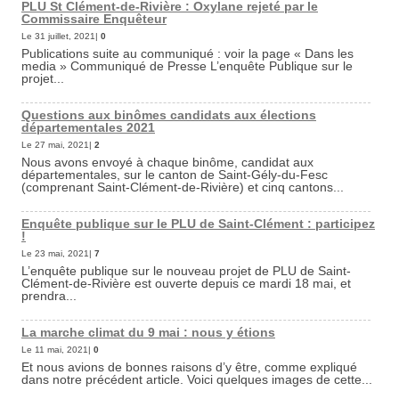
PLU St Clément-de-Rivière : Oxylane rejeté par le
Commissaire Enquêteur
Le 31 juillet, 2021|
0
Publications suite au communiqué : voir la page « Dans les
media » Communiqué de Presse L’enquête Publique sur le
projet...
Questions aux binômes candidats aux élections
départementales 2021
Le 27 mai, 2021|
2
Nous avons envoyé à chaque binôme, candidat aux
départementales, sur le canton de Saint-Gély-du-Fesc
(comprenant Saint-Clément-de-Rivière) et cinq cantons...
Enquête publique sur le PLU de Saint-Clément : participez
!
Le 23 mai, 2021|
7
L’enquête publique sur le nouveau projet de PLU de Saint-
Clément-de-Rivière est ouverte depuis ce mardi 18 mai, et
prendra...
La marche climat du 9 mai : nous y étions
Le 11 mai, 2021|
0
Et nous avions de bonnes raisons d’y être, comme expliqué
dans notre précédent article. Voici quelques images de cette...