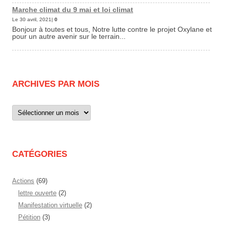
Marche climat du 9 mai et loi climat
Le 30 avril, 2021|
0
Bonjour à toutes et tous, Notre lutte contre le projet Oxylane et
pour un autre avenir sur le terrain...
ARCHIVES PAR MOIS
Archives
par
mois
CATÉGORIES
Actions
(69)
lettre ouverte
(2)
Manifestation virtuelle
(2)
Pétition
(3)