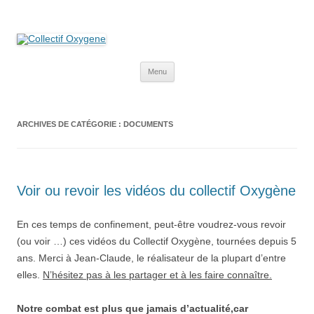
Collectif Oxygene
Non au projet Oxylane de St-Clément-de-Rivière. Oui aux terres
agricoles.
Aller
Menu
au
contenu
ARCHIVES DE CATÉGORIE :
DOCUMENTS
Voir ou revoir les vidéos du collectif Oxygène
En ces temps de confinement, peut-être voudrez-vous revoir
(ou voir …) ces vidéos du Collectif Oxygène, tournées depuis 5
ans. Merci à Jean-Claude, le réalisateur de la plupart d’entre
elles.
N’hésitez pas à les partager et à les faire connaître.
Notre combat est plus que jamais d’actualité,car