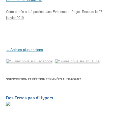
Cette entrée a été publiée dans
Evénement
,
Projet
,
Recours
le
27
janvier 2019
.
Navigation
←
Articles plus anciens
des
articles
SOUSCRIPTION ET PÉTITION TERMINÉES AU 31/03/2022
Des Terres pas d'Hypers