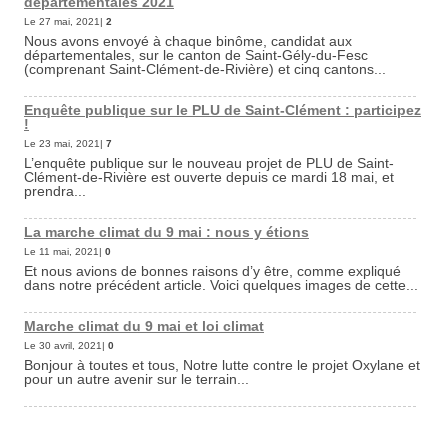
départementales 2021
Le 27 mai, 2021|
2
Nous avons envoyé à chaque binôme, candidat aux
départementales, sur le canton de Saint-Gély-du-Fesc
(comprenant Saint-Clément-de-Rivière) et cinq cantons...
Enquête publique sur le PLU de Saint-Clément : participez
!
Le 23 mai, 2021|
7
L’enquête publique sur le nouveau projet de PLU de Saint-
Clément-de-Rivière est ouverte depuis ce mardi 18 mai, et
prendra...
La marche climat du 9 mai : nous y étions
Le 11 mai, 2021|
0
Et nous avions de bonnes raisons d’y être, comme expliqué
dans notre précédent article. Voici quelques images de cette...
Marche climat du 9 mai et loi climat
Le 30 avril, 2021|
0
Bonjour à toutes et tous, Notre lutte contre le projet Oxylane et
pour un autre avenir sur le terrain...