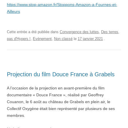
https://www.stop-amazon.fr/Stoppons-Amazon-a-Fournes-et-
Ailleurs
Cette entrée a été publiée dans
Convergence des luttes
,
Des terres,
pas d'Hypers !
,
Evénement
,
Non classé
le
17 janvier 2021
.
Projection du film Douce France à Grabels
A l’occasion de la projection en avant-première du film
documentaire « Douce France », réalisé par Geoffrey
Couanon, le 6 août au château de Grabels en plein air, le
Collectif Oxygène était bien représenté par plusieurs de ses
membres.