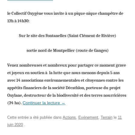
le Collectif Oxygène vous invite à un pique-nique champêtre de
12h à 14h30:
Sur le site des Fontanelles (Saint-Clément de Rivière)
sor
tie
nord
de Montpellier (route de Ganges)
Venez nombreuses et nombreux pour partager
ce
moment grave
et joyeux
en
soutien à la lutte que nous menons depuis
5 ans
avec 14 associations e
nvironnementales et cito
ye
nnes
contre
les
appétits
financiers
de la société Décathlon, porteuse du projet
Oxylane, destructeur de
la
biodiversité et de
s
terres nourricières
(24 ha).
Continuer la lecture
→
Cette entrée a été publiée dans
Actions
,
Evénement
,
Terrain
le
11
juin 2020
.