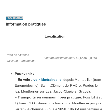
tract_laure
Information pratiques
Localisation
Plan de situation
Lieu du rassemblement 43,6556 3,8368
Oxylane (Fontanelles)
Pour venir :
– En vélo :
voir itinéraires ici
depuis Montpellier (tram
Euromédecine), Saint-tClément-de-Rivière, Prades-le-
lez, Montferrier-sur-Lez, Jacou-Clapiers, Grabels
– Transports en commun : peu pratique.
Possibilités :
1) tram T1 Occitanie puis bus 26 dir. Montferrier jusqu’à
l’arrêt « 4 chemins » (bus à 9h50, 10h35) puis teminer à