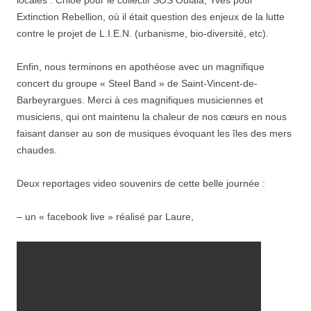
locales : Chloé pour le collectif SOS Oulala, Yves pour
Extinction Rebellion, où il était question des enjeux de la lutte
contre le projet de L.I.E.N. (urbanisme, bio-diversité, etc).
Enfin, nous terminons en apothéose avec un magnifique
concert du groupe « Steel Band » de Saint-Vincent-de-
Barbeyrargues. Merci à ces magnifiques musiciennes et
musiciens, qui ont maintenu la chaleur de nos cœurs en nous
faisant danser au son de musiques évoquant les îles des mers
chaudes.
Deux reportages video souvenirs de cette belle journée :
– un « facebook live » réalisé par Laure,