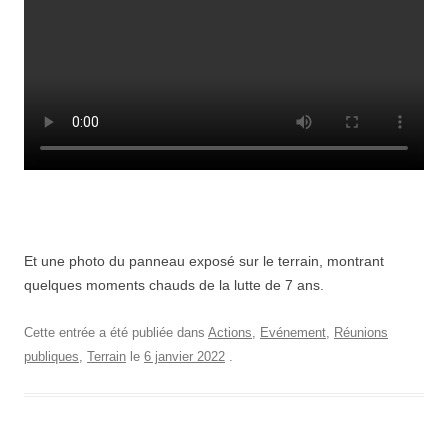
Et une photo du panneau exposé sur le terrain, montrant
quelques moments chauds de la lutte de 7 ans.
Cette entrée a été publiée dans
Actions
,
Evénement
,
Réunions
publiques
,
Terrain
le
6 janvier 2022
.