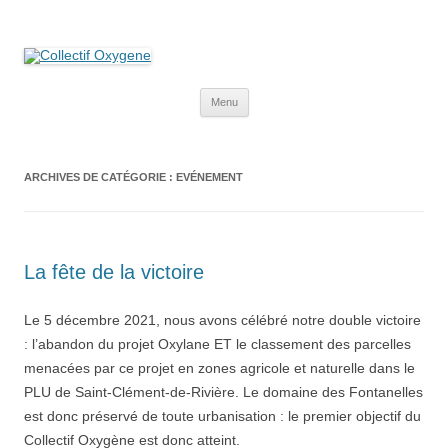
Collectif Oxygene
Non au projet Oxylane de St-Clément-de-Rivière. Oui aux terres
agricoles.
Aller
Menu
au
contenu
ARCHIVES DE CATÉGORIE :
EVÉNEMENT
La fête de la victoire
Le 5 décembre 2021, nous avons célébré notre double victoire
: l’abandon du projet Oxylane ET le classement des parcelles
menacées par ce projet en zones agricole et naturelle dans le
PLU de Saint-Clément-de-Rivière. Le domaine des Fontanelles
est donc préservé de toute urbanisation : le premier objectif du
Collectif Oxygène est donc atteint.