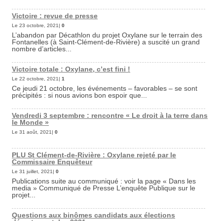
Victoire : revue de presse
Le 23 octobre, 2021|
0
L’abandon par Décathlon du projet Oxylane sur le terrain des
Fontanelles (à Saint-Clément-de-Rivière) a suscité un grand
nombre d’articles...
Victoire totale : Oxylane, c’est fini !
Le 22 octobre, 2021|
1
Ce jeudi 21 octobre, les événements – favorables – se sont
précipités : si nous avions bon espoir que...
Vendredi 3 septembre : rencontre « Le droit à la terre dans
le Monde »
Le 31 août, 2021|
0
PLU St Clément-de-Rivière : Oxylane rejeté par le
Commissaire Enquêteur
Le 31 juillet, 2021|
0
Publications suite au communiqué : voir la page « Dans les
media » Communiqué de Presse L’enquête Publique sur le
projet...
Questions aux binômes candidats aux élections