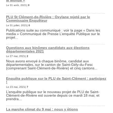
le Monde »
Le 31 août, 2021|
0
PLU St Clément-de-Rivière : Oxylane rejeté par le
Commissaire Enquêteur
Le 31 juillet, 2021|
0
Publications suite au communiqué : voir la page « Dans les
media » Communiqué de Presse L’enquête Publique sur le
projet...
Questions aux binômes candidats aux élections
départementales 2021
Le 27 mai, 2021|
2
Nous avons envoyé à chaque binôme, candidat aux
départementales, sur le canton de Saint-Gély-du-Fesc
(comprenant Saint-Clément-de-Rivière) et cinq cantons...
Enquête publique sur le PLU de Saint-Clément : participez
!
Le 23 mai, 2021|
7
L’enquête publique sur le nouveau projet de PLU de Saint-
Clément-de-Rivière est ouverte depuis ce mardi 18 mai, et
prendra...
La marche climat du 9 mai : nous y étions