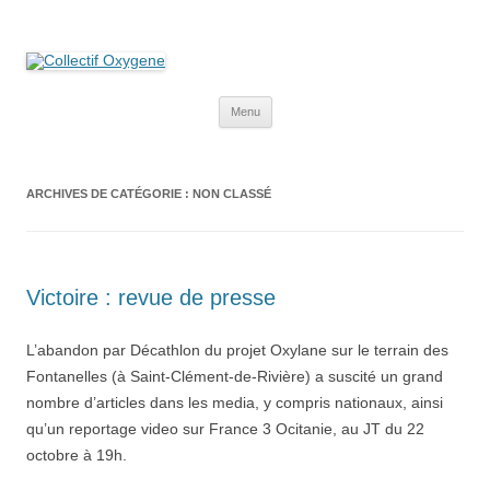
Collectif Oxygene
Non au projet Oxylane de St-Clément-de-Rivière. Oui aux terres
agricoles.
Aller
Menu
au
contenu
ARCHIVES DE CATÉGORIE :
NON CLASSÉ
Victoire : revue de presse
L’abandon par Décathlon du projet Oxylane sur le terrain des
Fontanelles (à Saint-Clément-de-Rivière) a suscité un grand
nombre d’articles dans les media, y compris nationaux, ainsi
qu’un reportage video sur France 3 Ocitanie, au JT du 22
octobre à 19h.