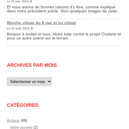
Le 11 mai, 2021|
0
Et nous avions de bonnes raisons d’y être, comme expliqué
dans notre précédent article. Voici quelques images de cette...
Marche climat du 9 mai et loi climat
Le 30 avril, 2021|
0
Bonjour à toutes et tous, Notre lutte contre le projet Oxylane et
pour un autre avenir sur le terrain...
ARCHIVES PAR MOIS
Archives
par
mois
CATÉGORIES
Actions
(69)
lettre ouverte
(2)