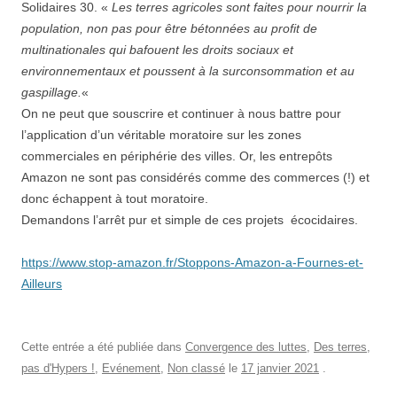
Solidaires 30. «
Les terres agricoles sont faites pour nourrir la
population, non pas pour être bétonnées au profit de
multinationales qui bafouent les droits sociaux et
environnementaux et poussent à la surconsommation et au
gaspillage.
«
On ne peut que souscrire et continuer à nous battre pour
l’application d’un véritable moratoire sur les zones
commerciales en périphérie des villes. Or, les entrepôts
Amazon ne sont pas considérés comme des commerces (!) et
donc échappent à tout moratoire.
Demandons l’arrêt pur et simple de ces projets écocidaires.
https://www.stop-amazon.fr/Stoppons-Amazon-a-Fournes-et-
Ailleurs
Cette entrée a été publiée dans
Convergence des luttes
,
Des terres,
pas d'Hypers !
,
Evénement
,
Non classé
le
17 janvier 2021
.