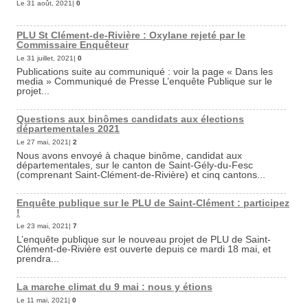
Le 31 août, 2021|
0
PLU St Clément-de-Rivière : Oxylane rejeté par le
Commissaire Enquêteur
Le 31 juillet, 2021|
0
Publications suite au communiqué : voir la page « Dans les
media » Communiqué de Presse L’enquête Publique sur le
projet...
Questions aux binômes candidats aux élections
départementales 2021
Le 27 mai, 2021|
2
Nous avons envoyé à chaque binôme, candidat aux
départementales, sur le canton de Saint-Gély-du-Fesc
(comprenant Saint-Clément-de-Rivière) et cinq cantons...
Enquête publique sur le PLU de Saint-Clément : participez
!
Le 23 mai, 2021|
7
L’enquête publique sur le nouveau projet de PLU de Saint-
Clément-de-Rivière est ouverte depuis ce mardi 18 mai, et
prendra...
La marche climat du 9 mai : nous y étions
Le 11 mai, 2021|
0