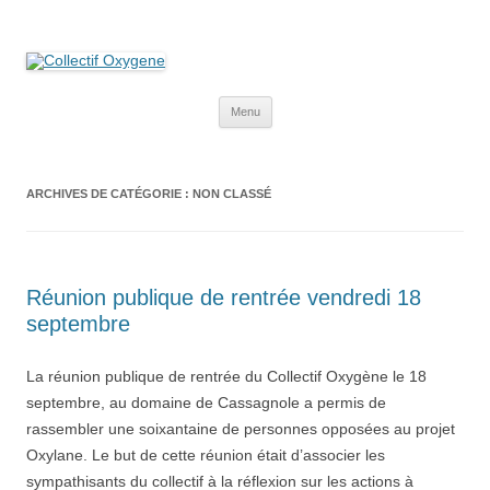
Collectif Oxygene
Non au projet Oxylane de St-Clément-de-Rivière. Oui aux terres
agricoles.
Aller
Menu
au
contenu
ARCHIVES DE CATÉGORIE :
NON CLASSÉ
Réunion publique de rentrée vendredi 18
septembre
La réunion publique de rentrée du Collectif Oxygène le 18
septembre, au domaine de Cassagnole a permis de
rassembler une soixantaine de personnes opposées au projet
Oxylane. Le but de cette réunion était d’associer les
sympathisants du collectif à la réflexion sur les actions à