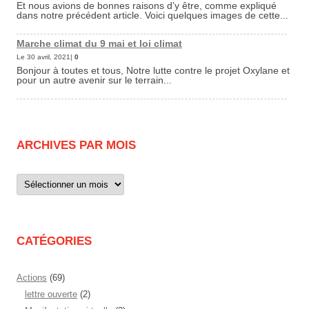
Et nous avions de bonnes raisons d’y être, comme expliqué
dans notre précédent article. Voici quelques images de cette...
Marche climat du 9 mai et loi climat
Le 30 avril, 2021|
0
Bonjour à toutes et tous, Notre lutte contre le projet Oxylane et
pour un autre avenir sur le terrain...
ARCHIVES PAR MOIS
Archives
par
mois
CATÉGORIES
Actions
(69)
lettre ouverte
(2)