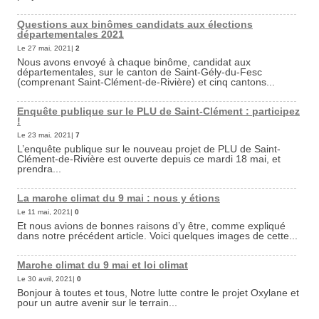
Questions aux binômes candidats aux élections
départementales 2021
Le 27 mai, 2021|
2
Nous avons envoyé à chaque binôme, candidat aux
départementales, sur le canton de Saint-Gély-du-Fesc
(comprenant Saint-Clément-de-Rivière) et cinq cantons...
Enquête publique sur le PLU de Saint-Clément : participez
!
Le 23 mai, 2021|
7
L’enquête publique sur le nouveau projet de PLU de Saint-
Clément-de-Rivière est ouverte depuis ce mardi 18 mai, et
prendra...
La marche climat du 9 mai : nous y étions
Le 11 mai, 2021|
0
Et nous avions de bonnes raisons d’y être, comme expliqué
dans notre précédent article. Voici quelques images de cette...
Marche climat du 9 mai et loi climat
Le 30 avril, 2021|
0
Bonjour à toutes et tous, Notre lutte contre le projet Oxylane et
pour un autre avenir sur le terrain...