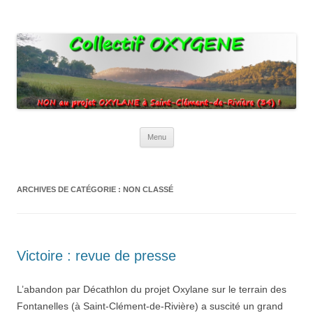
Collectif Oxygene
Non au projet Oxylane de St-Clément-de-Rivière. Oui aux terres
agricoles.
Aller
Menu
au
contenu
ARCHIVES DE CATÉGORIE :
NON CLASSÉ
Victoire : revue de presse
L’abandon par Décathlon du projet Oxylane sur le terrain des
Fontanelles (à Saint-Clément-de-Rivière) a suscité un grand