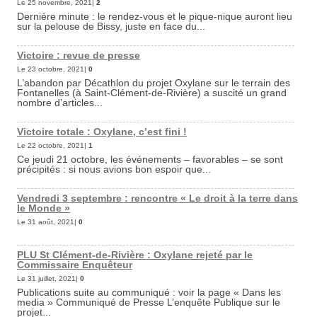
Le 25 novembre, 2021|
2
Dernière minute : le rendez-vous et le pique-nique auront lieu
sur la pelouse de Bissy, juste en face du...
Victoire : revue de presse
Le 23 octobre, 2021|
0
L’abandon par Décathlon du projet Oxylane sur le terrain des
Fontanelles (à Saint-Clément-de-Rivière) a suscité un grand
nombre d’articles...
Victoire totale : Oxylane, c’est fini !
Le 22 octobre, 2021|
1
Ce jeudi 21 octobre, les événements – favorables – se sont
précipités : si nous avions bon espoir que...
Vendredi 3 septembre : rencontre « Le droit à la terre dans
le Monde »
Le 31 août, 2021|
0
PLU St Clément-de-Rivière : Oxylane rejeté par le
Commissaire Enquêteur
Le 31 juillet, 2021|
0
Publications suite au communiqué : voir la page « Dans les
media » Communiqué de Presse L’enquête Publique sur le
projet...