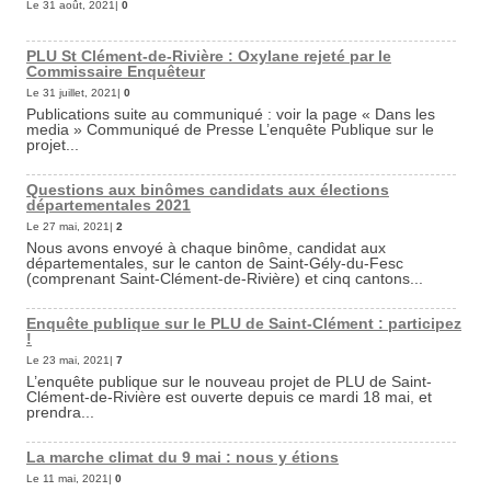
Le 31 août, 2021|
0
PLU St Clément-de-Rivière : Oxylane rejeté par le
Commissaire Enquêteur
Le 31 juillet, 2021|
0
Publications suite au communiqué : voir la page « Dans les
media » Communiqué de Presse L’enquête Publique sur le
projet...
Questions aux binômes candidats aux élections
départementales 2021
Le 27 mai, 2021|
2
Nous avons envoyé à chaque binôme, candidat aux
départementales, sur le canton de Saint-Gély-du-Fesc
(comprenant Saint-Clément-de-Rivière) et cinq cantons...
Enquête publique sur le PLU de Saint-Clément : participez
!
Le 23 mai, 2021|
7
L’enquête publique sur le nouveau projet de PLU de Saint-
Clément-de-Rivière est ouverte depuis ce mardi 18 mai, et
prendra...
La marche climat du 9 mai : nous y étions
Le 11 mai, 2021|
0