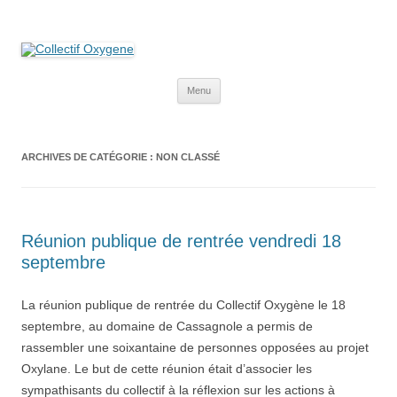
Collectif Oxygene
Non au projet Oxylane de St-Clément-de-Rivière. Oui aux terres
agricoles.
Aller
Menu
au
contenu
ARCHIVES DE CATÉGORIE :
NON CLASSÉ
Réunion publique de rentrée vendredi 18
septembre
La réunion publique de rentrée du Collectif Oxygène le 18
septembre, au domaine de Cassagnole a permis de
rassembler une soixantaine de personnes opposées au projet
Oxylane. Le but de cette réunion était d’associer les
sympathisants du collectif à la réflexion sur les actions à