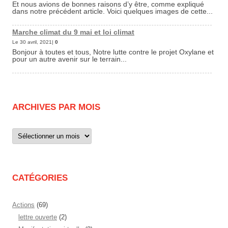
Et nous avions de bonnes raisons d’y être, comme expliqué
dans notre précédent article. Voici quelques images de cette...
Marche climat du 9 mai et loi climat
Le 30 avril, 2021|
0
Bonjour à toutes et tous, Notre lutte contre le projet Oxylane et
pour un autre avenir sur le terrain...
ARCHIVES PAR MOIS
Archives
par
mois
CATÉGORIES
Actions
(69)
lettre ouverte
(2)