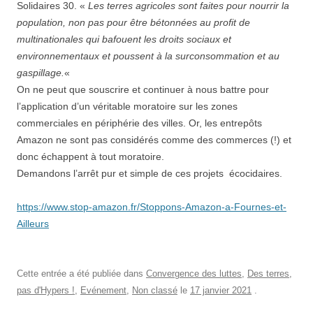
Solidaires 30. «
Les terres agricoles sont faites pour nourrir la
population, non pas pour être bétonnées au profit de
multinationales qui bafouent les droits sociaux et
environnementaux et poussent à la surconsommation et au
gaspillage.
«
On ne peut que souscrire et continuer à nous battre pour
l’application d’un véritable moratoire sur les zones
commerciales en périphérie des villes. Or, les entrepôts
Amazon ne sont pas considérés comme des commerces (!) et
donc échappent à tout moratoire.
Demandons l’arrêt pur et simple de ces projets écocidaires.
https://www.stop-amazon.fr/Stoppons-Amazon-a-Fournes-et-
Ailleurs
Cette entrée a été publiée dans
Convergence des luttes
,
Des terres,
pas d'Hypers !
,
Evénement
,
Non classé
le
17 janvier 2021
.