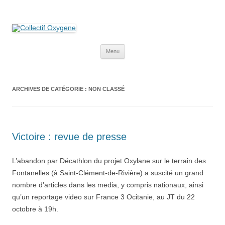
Collectif Oxygene
Non au projet Oxylane de St-Clément-de-Rivière. Oui aux terres
agricoles.
Aller
Menu
au
contenu
ARCHIVES DE CATÉGORIE :
NON CLASSÉ
Victoire : revue de presse
L’abandon par Décathlon du projet Oxylane sur le terrain des
Fontanelles (à Saint-Clément-de-Rivière) a suscité un grand
nombre d’articles dans les media, y compris nationaux, ainsi
qu’un reportage video sur France 3 Ocitanie, au JT du 22
octobre à 19h.