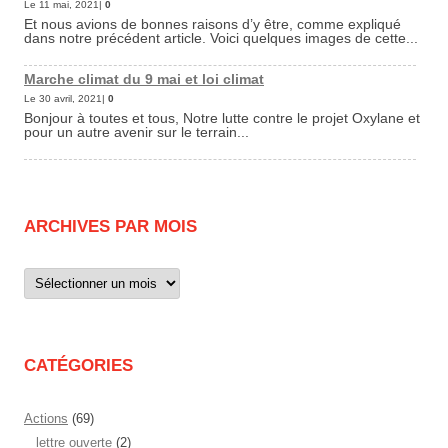
Le 11 mai, 2021|
0
Et nous avions de bonnes raisons d’y être, comme expliqué
dans notre précédent article. Voici quelques images de cette...
Marche climat du 9 mai et loi climat
Le 30 avril, 2021|
0
Bonjour à toutes et tous, Notre lutte contre le projet Oxylane et
pour un autre avenir sur le terrain...
ARCHIVES PAR MOIS
Archives
par
mois
CATÉGORIES
Actions
(69)
lettre ouverte
(2)