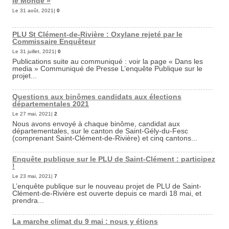
le Monde »
Le 31 août, 2021|
0
PLU St Clément-de-Rivière : Oxylane rejeté par le
Commissaire Enquêteur
Le 31 juillet, 2021|
0
Publications suite au communiqué : voir la page « Dans les
media » Communiqué de Presse L’enquête Publique sur le
projet...
Questions aux binômes candidats aux élections
départementales 2021
Le 27 mai, 2021|
2
Nous avons envoyé à chaque binôme, candidat aux
départementales, sur le canton de Saint-Gély-du-Fesc
(comprenant Saint-Clément-de-Rivière) et cinq cantons...
Enquête publique sur le PLU de Saint-Clément : participez
!
Le 23 mai, 2021|
7
L’enquête publique sur le nouveau projet de PLU de Saint-
Clément-de-Rivière est ouverte depuis ce mardi 18 mai, et
prendra...
La marche climat du 9 mai : nous y étions