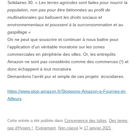
Solidaires 30. «
Les terres agricoles sont faites pour nourrir la
population, non pas pour être bétonnées au profit de
multinationales qui bafouent les droits sociaux et
environnementaux et poussent à la surconsommation et au
gaspillage.
«
On ne peut que souscrire et continuer à nous battre pour
l’application d’un véritable moratoire sur les zones
commerciales en périphérie des villes. Or, les entrepôts
Amazon ne sont pas considérés comme des commerces (!) et
donc échappent à tout moratoire.
Demandons l’arrêt pur et simple de ces projets écocidaires.
https://www.stop-amazon.fr/Stoppons-Amazon-a-Fournes-et-
Ailleurs
Cette entrée a été publiée dans
Convergence des luttes
,
Des terres,
pas d'Hypers !
,
Evénement
,
Non classé
le
17 janvier 2021
.