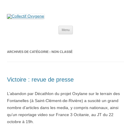
Collectif Oxygene
Non au projet Oxylane de St-Clément-de-Rivière. Oui aux terres
agricoles.
Aller
Menu
au
contenu
ARCHIVES DE CATÉGORIE :
NON CLASSÉ
Victoire : revue de presse
L’abandon par Décathlon du projet Oxylane sur le terrain des
Fontanelles (à Saint-Clément-de-Rivière) a suscité un grand
nombre d’articles dans les media, y compris nationaux, ainsi
qu’un reportage video sur France 3 Ocitanie, au JT du 22
octobre à 19h.