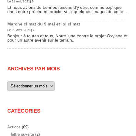
Le 11 mai, 2021|
0
Et nous avions de bonnes raisons d’y être, comme expliqué
dans notre précédent article. Voici quelques images de cette...
Marche climat du 9 mai et loi climat
Le 30 avril, 2021|
0
Bonjour à toutes et tous, Notre lutte contre le projet Oxylane et
pour un autre avenir sur le terrain...
ARCHIVES PAR MOIS
Archives
par
mois
CATÉGORIES
Actions
(69)
lettre ouverte
(2)