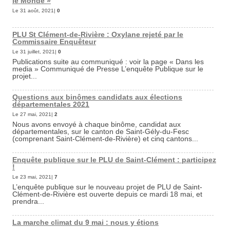
le Monde »
Le 31 août, 2021|
0
PLU St Clément-de-Rivière : Oxylane rejeté par le
Commissaire Enquêteur
Le 31 juillet, 2021|
0
Publications suite au communiqué : voir la page « Dans les
media » Communiqué de Presse L’enquête Publique sur le
projet...
Questions aux binômes candidats aux élections
départementales 2021
Le 27 mai, 2021|
2
Nous avons envoyé à chaque binôme, candidat aux
départementales, sur le canton de Saint-Gély-du-Fesc
(comprenant Saint-Clément-de-Rivière) et cinq cantons...
Enquête publique sur le PLU de Saint-Clément : participez
!
Le 23 mai, 2021|
7
L’enquête publique sur le nouveau projet de PLU de Saint-
Clément-de-Rivière est ouverte depuis ce mardi 18 mai, et
prendra...
La marche climat du 9 mai : nous y étions