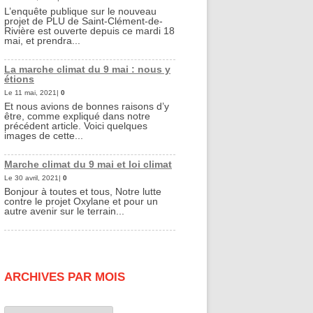
L’enquête publique sur le nouveau
projet de PLU de Saint-Clément-de-
Rivière est ouverte depuis ce mardi 18
mai, et prendra...
La marche climat du 9 mai : nous y
étions
Le 11 mai, 2021|
0
Et nous avions de bonnes raisons d’y
être, comme expliqué dans notre
précédent article. Voici quelques
images de cette...
Marche climat du 9 mai et loi climat
Le 30 avril, 2021|
0
Bonjour à toutes et tous, Notre lutte
contre le projet Oxylane et pour un
autre avenir sur le terrain...
ARCHIVES PAR MOIS
Archives