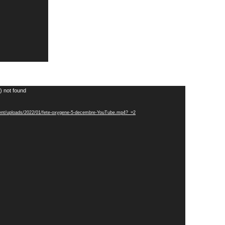
) not found
content/uploads/2022/01/fete-oxygene-5-decembre-YouTube.mp4?_=2