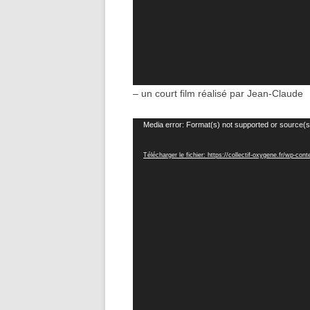
– un court film réalisé par Jean-Claude
Lecteur
Media error: Format(s) not supported or source(s
vidéo
Télécharger le fichier: https://collectif-oxygene.fr/wp-