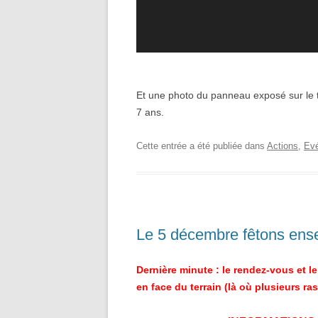
Et une photo du panneau exposé sur le 
7 ans.
Cette entrée a été publiée dans
Actions
,
Ev
Le 5 décembre fêtons ense
Dernière minute : le rendez-vous et le
en face du terrain (là où plusieurs ra