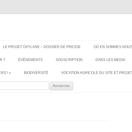
ère. Oui aux terres agricoles.
Aller
au
LE PROJET OXYLANE – DOSSIER DE PRESSE
OÙ EN SOMMES NOUS
contenu
R ?
ÉVÉNEMENTS
SOUSCRIPTION
DANS LES MEDIA
RS ! »
BIODIVERSITÉ
VOCATION AGRICOLE DU SITE ET PROJET
ercher :