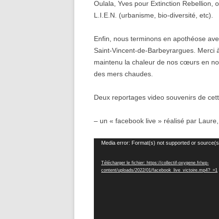
Oulala, Yves pour Extinction Rebellion, où
L.I.E.N. (urbanisme, bio-diversité, etc).
Enfin, nous terminons en apothéose ave
Saint-Vincent-de-Barbeyrargues. Merci à
maintenu la chaleur de nos cœurs en no
des mers chaudes.
Deux reportages video souvenirs de cette
– un « facebook live » réalisé par Laure,
Lecteur
Media error: Format(s) not supported or source(s
vidéo
Télécharger le fichier: https://collectif-oxygene.fr/wp-
content/uploads/2022/01/facebook_live_victoire.mp4?_=1