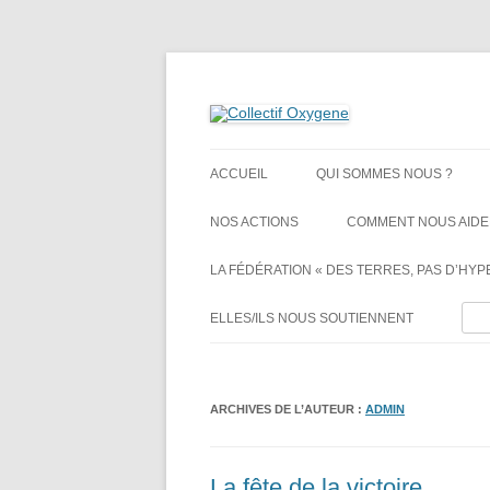
Non au projet Oxylane de St-Clément-de-Rivi
Collectif Oxygene
ACCUEIL
QUI SOMMES NOUS ?
NOS ACTIONS
COMMENT NOUS AIDE
LA FÉDÉRATION « DES TERRES, PAS D’HYPE
Rech
ELLES/ILS NOUS SOUTIENNENT
ARCHIVES DE L’AUTEUR :
ADMIN
La fête de la victoire