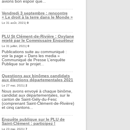
avions bon espoir que...
Vendredi 3 septembre : rencontre
« Le droit à la terre dans le Monde »
Le 31 août, 2021|
0
PLU St Clément-de-Rivière : Oxylane
rejeté par le Commissaire Enquêteur
Le 31 juillet, 2021|
0
Publications suite au communiqué :
voir la page « Dans les media »
Communiqué de Presse L’enquête
Publique sur le projet...
Questions aux binômes candidats
aux élections départementales 2021
Le 27 mai, 2021|
2
Nous avons envoyé à chaque binôme,
candidat aux départementales, sur le
canton de Saint-Gély-du-Fesc
(comprenant Saint-Clément-de-Rivière)
et cinq cantons...
Enquête publique sur le PLU de
Saint-Clément : participez !
Le 23 mai, 2021|
7