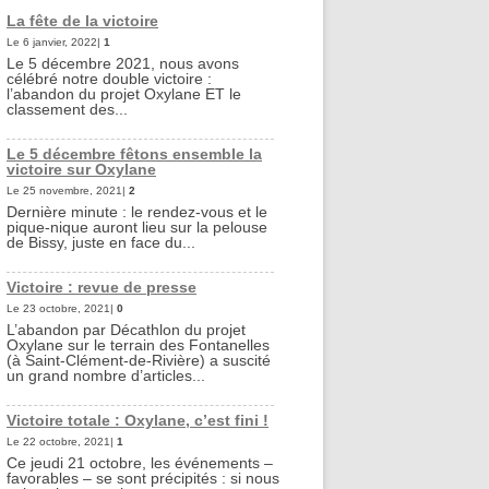
La fête de la victoire
Le 6 janvier, 2022|
1
Le 5 décembre 2021, nous avons
célébré notre double victoire :
l’abandon du projet Oxylane ET le
classement des...
Le 5 décembre fêtons ensemble la
victoire sur Oxylane
Le 25 novembre, 2021|
2
Dernière minute : le rendez-vous et le
pique-nique auront lieu sur la pelouse
de Bissy, juste en face du...
Victoire : revue de presse
Le 23 octobre, 2021|
0
L’abandon par Décathlon du projet
Oxylane sur le terrain des Fontanelles
(à Saint-Clément-de-Rivière) a suscité
un grand nombre d’articles...
Victoire totale : Oxylane, c’est fini !
Le 22 octobre, 2021|
1
Ce jeudi 21 octobre, les événements –
favorables – se sont précipités : si nous