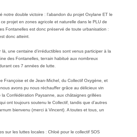
notre double victoire : l’abandon du projet Oxylane ET le
e projet en zones agricole et naturelle dans le PLU de
s Fontanelles est donc préservé de toute urbanisation :
st donc atteint.
r là, une centaine d’irréductibles sont venus participer à la
maine des Fontanelles, terrain habitué aux nombreux
urant ces 7 années de lutte.
e Françoise et de Jean-Michel, du Collectif Oxygène, et
 nous avons pu nous réchauffer grâce au délicieux vin
la Confédération Paysanne, aux châtaignes grillées
ui ont toujours soutenu le Collectif, tandis que d’autres
arnum bienvenu (merci à Vincent). A toutes et tous, un
s sur les luttes locales : Chloé pour le collectif SOS