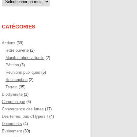
par
mois
CATÉGORIES
Actions
(69)
lettre ouverte
(2)
Manifestation virtuelle
(2)
Pétition
(3)
Réunions publiques
(5)
Souscription
(2)
Terrain
(35)
Biodiversité
(1)
Communiqué
(6)
Convergence des luttes
(17)
Des terres, pas d'Hypers !
(4)
Documents
(4)
Evénement
(30)